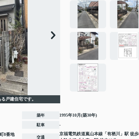
ある戸建住宅です。
築年
1995年10月(築30年)
駐車
-
京福電気鉄道嵐山本線
「
有栖川
」駅 徒歩
町
8番地
交通