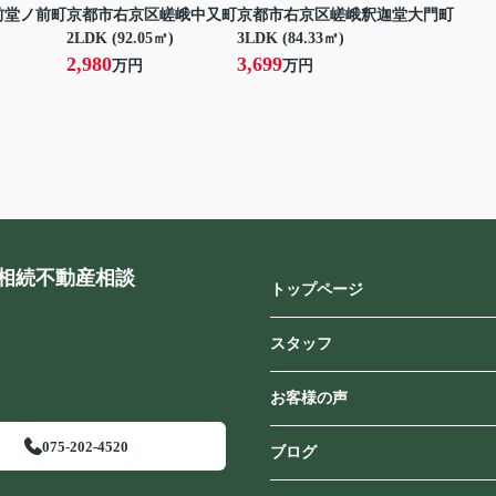
前堂ノ前町
京都市右京区嵯峨中又町
京都市右京区嵯峨釈迦堂大門町
2LDK (92.05㎡)
3LDK (84.33㎡)
2,980
3,699
万円
万円
相続不動産相談
トップページ
スタッフ
お客様の声
075-202-4520
ブログ