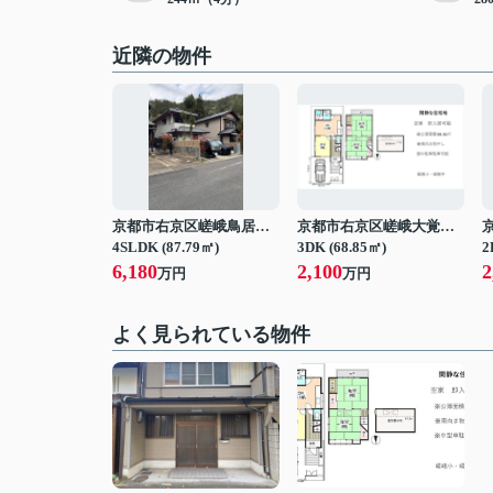
近隣の物件
京都市右京区嵯峨鳥居本仙翁町
京都市右京区嵯峨大覚寺門前堂ノ前町
4SLDK (87.79㎡)
3DK (68.85㎡)
2
6,180
2,100
2
万円
万円
よく見られている物件