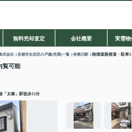
無料売却査定
会社概要
実需物
株式会社
京都市右京区の戸建(売買)一覧
有栖川駅
南側道路接道・駐車1
内覧可能
線「太秦」駅徒歩12分