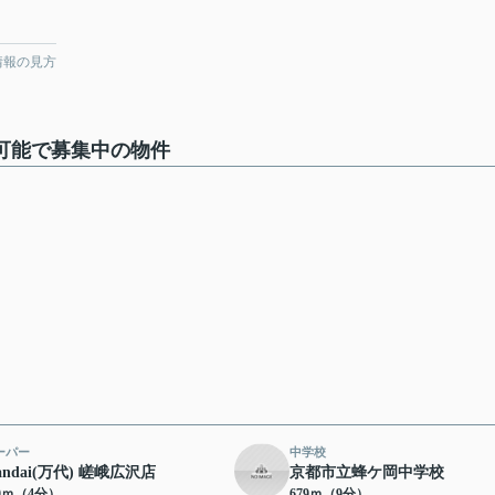
情報の見方
可能で募集中の物件
ーパー
中学校
andai(万代) 嵯峨広沢店
京都市立蜂ケ岡中学校
80ｍ（4分）
679ｍ（9分）