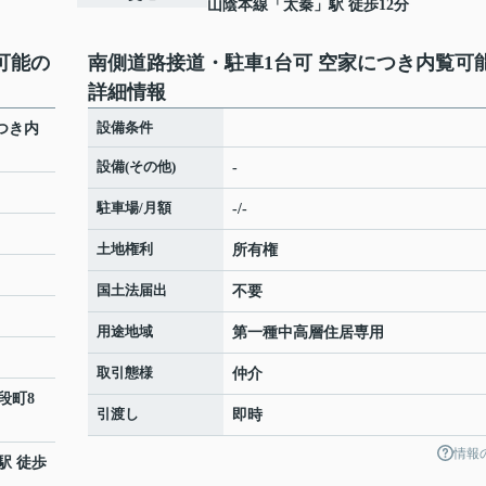
山陰本線
「
太秦
」駅 徒歩12分
可能の
南側道路接道・駐車1台可 空家につき内覧可
詳細情報
設備条件
つき内
設備(その他)
-
駐車場/月額
-/-
土地権利
所有権
国土法届出
不要
用途地域
第一種中高層住居専用
取引態様
仲介
段町
8
引渡し
即時
情報
駅 徒歩