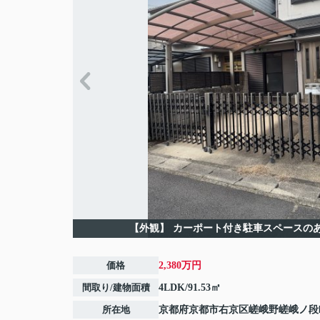
【外観】
カーポート付き駐車スペースの
価格
2,380万円
間取り/建物面積
4LDK/91.53㎡
所在地
京都府
京都市右京区
嵯峨野嵯峨ノ段