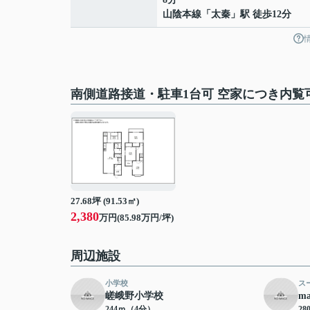
山陰本線
「
太秦
」駅 徒歩12分
南側道路接道・駐車1台可 空家につき内覧
27.68坪 (91.53㎡)
2,380
万円(85.98万円/坪)
周辺施設
小学校
ス
嵯峨野小学校
m
244ｍ（4分）
2