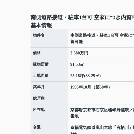
南側道路接道・駐車1台可 空家につき内覧
基本情報
物件名
南側道路接道・駐車1台可 空家に
覧可能
価格
2,380万円
建物面積
91.53㎡
土地面積
25.18坪(83.25㎡)
築年月
1995年10月（築30年）
総戸数
-
所在地
京都府
京都市右京区
嵯峨野嵯峨ノ
番地
交通
京福電気鉄道嵐山本線
「
有栖川
」
8分