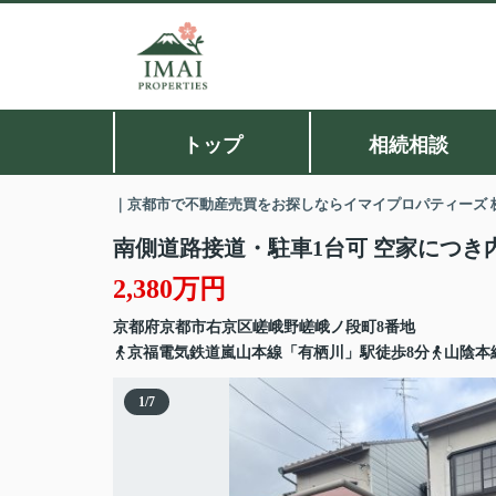
トップ
相続相談
｜京都市で不動産売買をお探しならイマイプロパティーズ 
南側道路接道・駐車1台可 空家につき
2,380万円
京都府
京都市右京区
嵯峨野嵯峨ノ段町
8番地
京福電気鉄道嵐山本線「有栖川」駅徒歩8分
山陰本
1
/
7