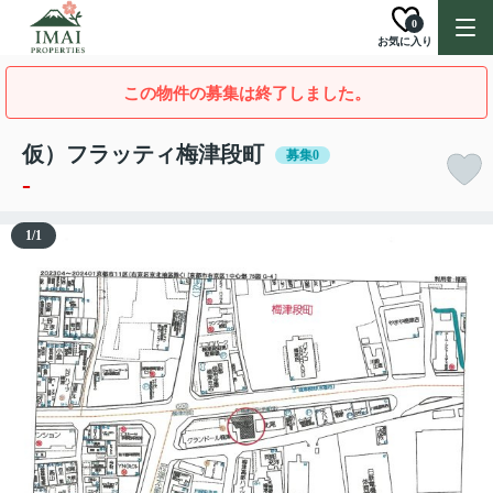
0
お気に入り
この物件の募集は終了しました。
仮）フラッティ梅津段町
募集0
-
1
/
1