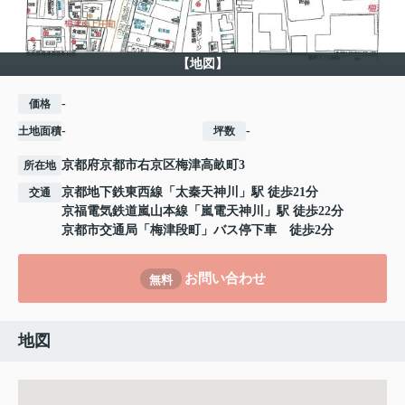
【地図】
-
価格
-
-
土地面積
坪数
京都府
京都市右京区
梅津高畝町
3
所在地
京都地下鉄東西線
「
太秦天神川
」駅 徒歩21分
交通
京福電気鉄道嵐山本線
「
嵐電天神川
」駅 徒歩22分
京都市交通局「梅津段町」バス停下車 徒歩2分
お問い合わせ
無料
地図