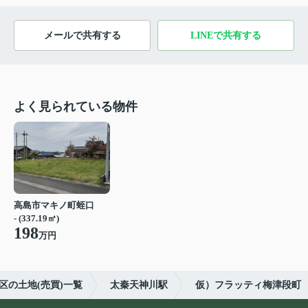
メールで共有する
LINEで共有する
よく見られている物件
高島市マキノ町蛭口
- (337.19㎡)
198
万円
区の土地(売買)一覧
太秦天神川駅
仮）フラッティ梅津段町