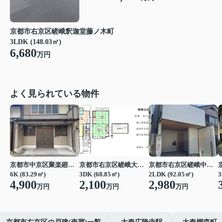
京都市右京区嵯峨釈迦堂藤ノ木町
3LDK (148.03㎡)
6,680
万円
よく見られている物件
京都市中京区聚楽廻松下町
京都市右京区嵯峨大覚寺門前堂ノ前町
京都市右京区嵯峨中又町
6K (83.29㎡)
3DK (68.85㎡)
2LDK (92.05㎡)
3
4,900
2,100
2,980
万円
万円
万円