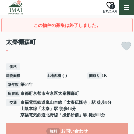
0
お気に入り
この物件の募集は終了しました。
太秦棚森町
-
-
価格
-
-(-)
1K
建物面積
土地面積
間取り
築64年
築年数
京都府
京都市右京区
太秦棚森町
所在地
京福電気鉄道嵐山本線
「
太秦広隆寺
」駅 徒歩8分
交通
山陰本線
「
太秦
」駅 徒歩14分
京福電気鉄道北野線
「
撮影所前
」駅 徒歩11分
お問い合わせ
無料