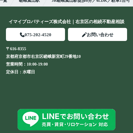
一覧
嵯峨嵐山駅
JR嵯峨嵐山駅徒歩8分／4LDK／駐車1台可
イマイプロパティーズ株式会社｜右京区の相続不動産相談
075-202-4520
お問い合わせ
〒616-8355
京都府京都市右京区嵯峨新宮町29番地10
営業時間：
10:00-19:00
定休日：
水曜日