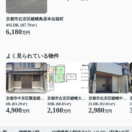
京都市右京区嵯峨鳥居本仙翁町
4SLDK (87.79㎡)
6,180
万円
よく見られている物件
京都市中京区聚楽廻松下町
京都市右京区嵯峨大覚寺門前堂ノ前町
京都市右京区嵯峨中又町
6K (83.29㎡)
3DK (68.85㎡)
2LDK (92.05㎡)
3
4,900
2,100
2,980
万円
万円
万円