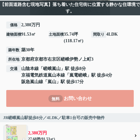
【前面道路含む現地写真】落ち着いた住宅街に位置する静かな住環境で
す。
2,380万円
価格
91.53㎡
35.74坪
4LDK
建物面積
土地面積
間取り
(118.17㎡)
築30年
築年数
京都府
京都市右京区
嵯峨伊勢ノ上町
3
所在地
山陰本線
「
嵯峨嵐山
」駅 徒歩8分
交通
京福電気鉄道嵐山本線
「
嵐電嵯峨
」駅 徒歩4分
阪急嵐山線
「
嵐山
」駅 徒歩17分
お問い合わせ
無料
JR嵯峨嵐山駅徒歩8分／4LDK／駐車1台可の販売中物件
2,380万円
27.68坪(91.53㎡)