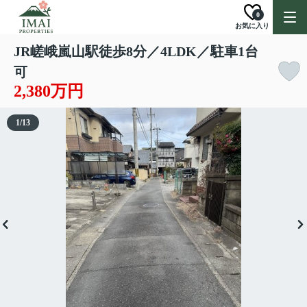
0
お気に入り
JR嵯峨嵐山駅徒歩8分／4LDK／駐車1台
可
2,380万円
1
/
13