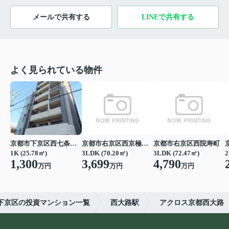
メールで共有する
LINEで共有する
よく見られている物件
京都市下京区西七条南衣田町
京都市右京区西京極中沢町
京都市右京区西院寿町
1K (25.78㎡)
3LDK (70.20㎡)
3LDK (72.47㎡)
2
1,300
3,699
4,790
万円
万円
万円
下京区の投資マンション一覧
西大路駅
アクロス京都西大路