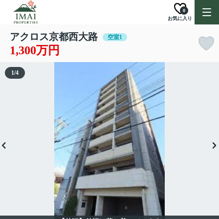
0
お気に入り
アクロス京都西大路
空室1
1,300万円
1
/
4