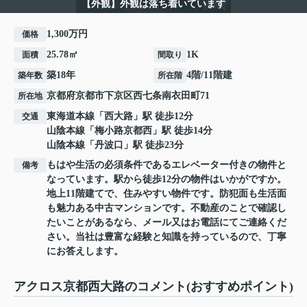
【外観】外観は落ち着いています
1,300万円
価格
25.78㎡
1K
面積
間取り
築18年
4階/11階建
築年数
所在階
京都府
京都市下京区
西七条南衣田町
71
所在地
東海道本線
「
西大路
」駅 徒歩12分
交通
山陰本線
「
梅小路京都西
」駅 徒歩14分
山陰本線
「
丹波口
」駅 徒歩23分
もはや生活の必須条件であるエレベーター付きの物件と
備考
なっています。駅から徒歩12分の物件はいかがですか。
地上11階建てで、住みやすい物件です。防犯面も生活面
も魅力ある中古マンションです。不動産のことで確認し
たいことがあるなら、メール又はお電話にてご連絡くだ
さい。当社は豊富な経験と知識を持っているので、丁寧
にお答えします。
アクロス京都西大路のコメント(おすすめポイント)