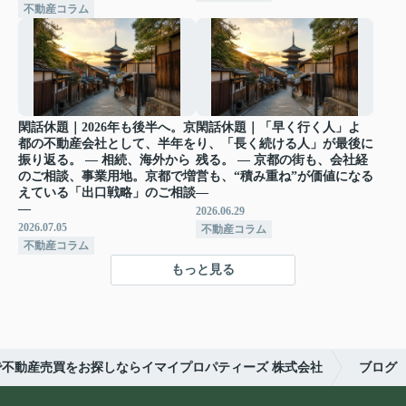
不動産コラム
閑話休題｜2026年も後半へ。京
閑話休題｜「早く行く人」よ
都の不動産会社として、半年を
り、「長く続ける人」が最後に
振り返る。 ― 相続、海外から
残る。 ― 京都の街も、会社経
のご相談、事業用地。京都で増
営も、“積み重ね”が価値になる
えている「出口戦略」のご相談
―
―
2026.06.29
2026.07.05
不動産コラム
不動産コラム
もっと見る
で不動産売買をお探しならイマイプロパティーズ 株式会社
ブログ