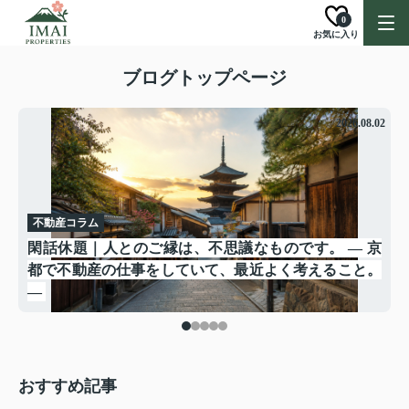
0
お気に入り
ブログトップページ
.05
2026.08.02
不動産コラム
し
、
閑話休題｜人とのご縁は、不思議なものです。 ― 京
談
都で不動産の仕事をしていて、最近よく考えること。
―
おすすめ記事