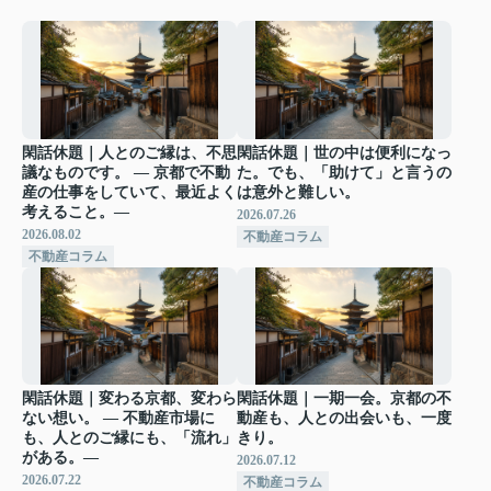
閑話休題｜人とのご縁は、不思
閑話休題｜世の中は便利になっ
議なものです。 ― 京都で不動
た。でも、「助けて」と言うの
産の仕事をしていて、最近よく
は意外と難しい。
考えること。―
2026.07.26
2026.08.02
不動産コラム
不動産コラム
閑話休題｜変わる京都、変わら
閑話休題｜一期一会。京都の不
ない想い。 ― 不動産市場に
動産も、人との出会いも、一度
も、人とのご縁にも、「流れ」
きり。
がある。―
2026.07.12
2026.07.22
不動産コラム