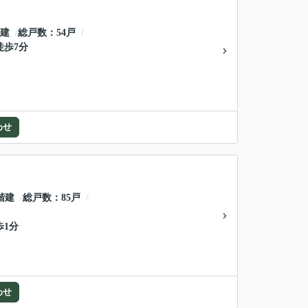
階建
総戸数
54戸
徒歩7分
わせ
階建
総戸数
85戸
歩1分
わせ