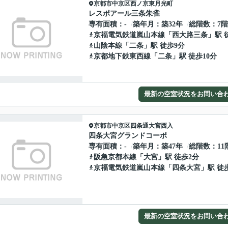
京都市中京区
西ノ京東月光町
レスポアール三条朱雀
専有面積
-
築年月
築32年
総階数
7
京福電気鉄道嵐山本線
「
西大路三条
」駅 
山陰本線
「
二条
」駅 徒歩9分
京都地下鉄東西線
「
二条
」駅 徒歩10分
最新の空室状況をお問い合
京都市中京区
四条通大宮西入
四条大宮グランドコーポ
専有面積
-
築年月
築47年
総階数
11
阪急京都本線
「
大宮
」駅 徒歩2分
京福電気鉄道嵐山本線
「
四条大宮
」駅 徒
最新の空室状況をお問い合