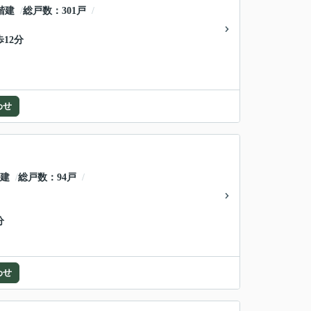
階建
総戸数
301戸
歩12分
わせ
階建
総戸数
94戸
分
わせ