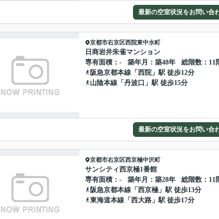
最新の空室状況をお問い合
京都市右京区
西院東中水町
日商岩井朱雀マンション
専有面積
-
築年月
築48年
総階数
11
阪急京都本線
「
西院
」駅 徒歩12分
山陰本線
「
丹波口
」駅 徒歩15分
最新の空室状況をお問い合
京都市右京区
西京極中沢町
サンシティ西京極1番館
専有面積
-
築年月
築28年
総階数
11
阪急京都本線
「
西京極
」駅 徒歩13分
東海道本線
「
西大路
」駅 徒歩17分