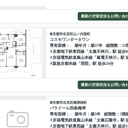
最新の空室状況をお問い合
京都市右京区
山ノ内苗町
コスモワンダータウン
専有面積
-
築年月
築37年
総階数
11
京都地下鉄東西線
「
太秦天神川
」駅 徒歩
京福電気鉄道嵐山本線
「
嵐電天神川
」駅 
阪急京都本線
「
西院
」駅 徒歩24分
最新の空室状況をお問い合
京都市右京区
梅津段町
パラドール四条梅津
専有面積
-
築年月
築5年
総階数
5階
京福電気鉄道嵐山本線
「
太秦広隆寺
」駅 
京都地下鉄東西線
「
太秦天神川
」駅 徒歩1