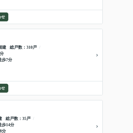
わせ
階建
総戸数
310戸
8分
徒歩7分
わせ
建
総戸数
35戸
徒歩14分
8分