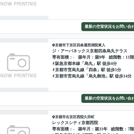
最新の空室状況をお問い合
京都市下京区
四条通西洞院東入
ジ・アーバネックス京都四条烏丸テラス
専有面積
-
築年月
築9年
総階数
11
阪急京都本線
「
烏丸
」駅 徒歩4分
京都市営烏丸線
「
四条
」駅 徒歩5分
京都市営烏丸線
「
烏丸御池
」駅 徒歩14分
最新の空室状況をお問い合
京都市右京区
西院久田町
レックスシティ京都西院
専有面積
-
築年月
築31年
総階数
7