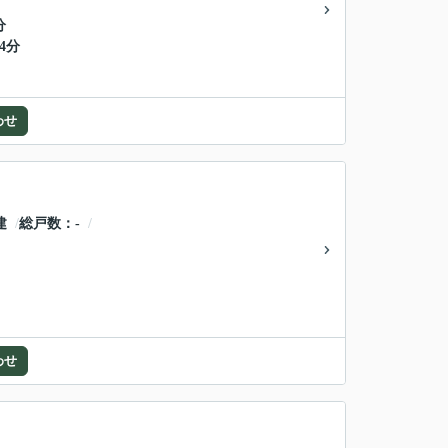
分
4分
わせ
建
総戸数
-
わせ