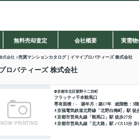
無料売却査定
会社概要
実需物
株式会社
売買マンションカタログ｜イマイプロパティーズ 株式会社
プロパティーズ 株式会社
京都市北区
紫野十二坊町
フラッティ千本鞍馬口
専有面積
-
築年月
築17年
総階数
3
京福電気鉄道北野線
「
北野白梅町
」駅 徒
京都市営烏丸線
「
鞍馬口
」駅 徒歩27分
京都市営烏丸線
「
北大路
」駅 バス13分 