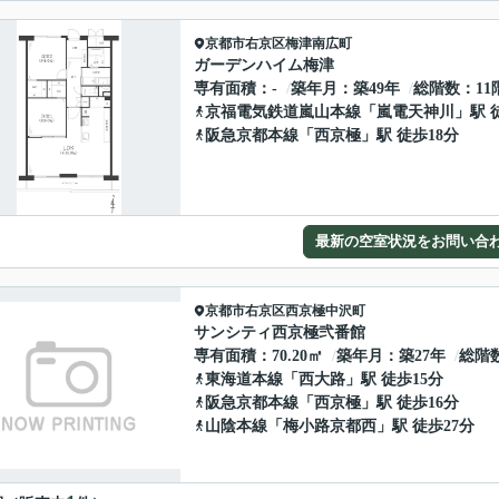
京都市右京区
梅津南広町
ガーデンハイム梅津
専有面積
-
築年月
築49年
総階数
11
京福電気鉄道嵐山本線
「
嵐電天神川
」駅 
阪急京都本線
「
西京極
」駅 徒歩18分
最新の空室状況をお問い合
京都市右京区
西京極中沢町
サンシティ西京極弐番館
専有面積
70.20㎡
築年月
築27年
総階
東海道本線
「
西大路
」駅 徒歩15分
阪急京都本線
「
西京極
」駅 徒歩16分
山陰本線
「
梅小路京都西
」駅 徒歩27分