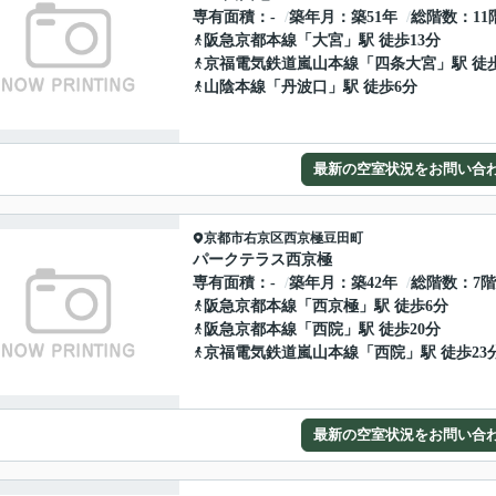
専有面積
-
築年月
築51年
総階数
11
阪急京都本線
「
大宮
」駅 徒歩13分
京福電気鉄道嵐山本線
「
四条大宮
」駅 徒
山陰本線
「
丹波口
」駅 徒歩6分
最新の空室状況をお問い合
京都市右京区
西京極豆田町
パークテラス西京極
専有面積
-
築年月
築42年
総階数
7
阪急京都本線
「
西京極
」駅 徒歩6分
阪急京都本線
「
西院
」駅 徒歩20分
京福電気鉄道嵐山本線
「
西院
」駅 徒歩23
最新の空室状況をお問い合