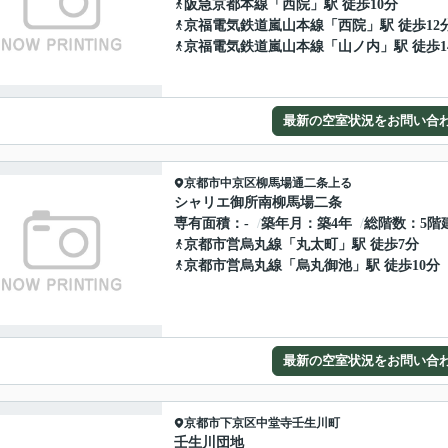
阪急京都本線
「
西院
」駅 徒歩10分
京福電気鉄道嵐山本線
「
西院
」駅 徒歩12
京福電気鉄道嵐山本線
「
山ノ内
」駅 徒歩1
最新の空室状況をお問い合
京都市中京区
柳馬場通二条上る
シャリエ御所南柳馬場二条
専有面積
-
築年月
築4年
総階数
5階
京都市営烏丸線
「
丸太町
」駅 徒歩7分
京都市営烏丸線
「
烏丸御池
」駅 徒歩10分
最新の空室状況をお問い合
京都市下京区
中堂寺壬生川町
壬生川団地