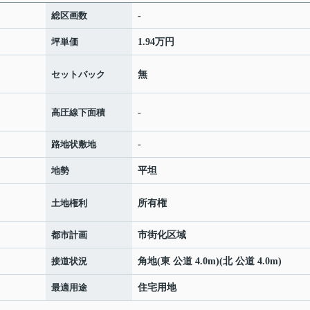
総区画数
-
坪単価
1.94万円
セットバック
無
高圧線下面積
-
路地状敷地
-
地勢
平坦
土地権利
所有権
都市計画
市街化区域
接道状況
角地(東 公道 4.0m)(北 公道 4.0m)
最適用途
住宅用地