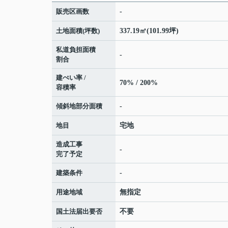
販売区画数
-
土地面積(坪数)
337.19㎡(101.99坪)
私道負担面積
-
割合
建ぺい率 /
70% / 200%
容積率
傾斜地部分面積
-
地目
宅地
造成工事
-
完了予定
建築条件
-
用途地域
無指定
国土法届出要否
不要