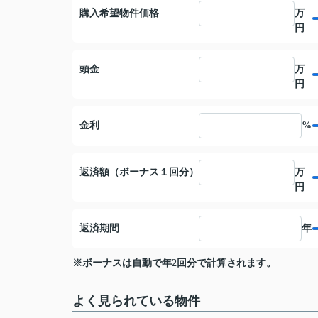
購入希望物件価格
万
円
頭金
万
円
金利
%
返済額（ボーナス１回分）
万
円
返済期間
年
※ボーナスは自動で年2回分で計算されます。
よく見られている物件