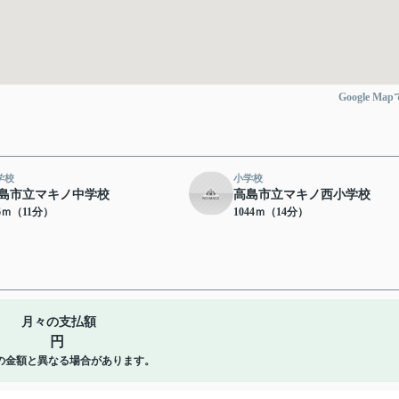
Google Ma
学校
小学校
島市立マキノ中学校
高島市立マキノ西小学校
16ｍ（11分）
1044ｍ（14分）
月々の支払額
円
の金額と異なる場合があります。