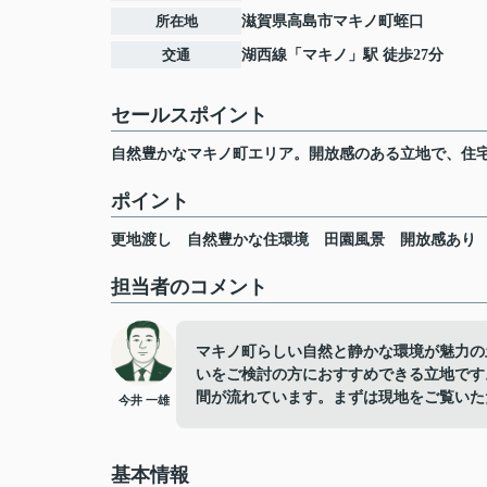
所在地
滋賀県
高島市
マキノ町蛭口
交通
湖西線
「
マキノ
」駅 徒歩27分
セールスポイント
自然豊かなマキノ町エリア。開放感のある立地で、住
ポイント
更地渡し
自然豊かな住環境
田園風景
開放感あり
担当者のコメント
マキノ町らしい自然と静かな環境が魅力の
いをご検討の方におすすめできる立地です
間が流れています。まずは現地をご覧いた
今井 一雄
基本情報