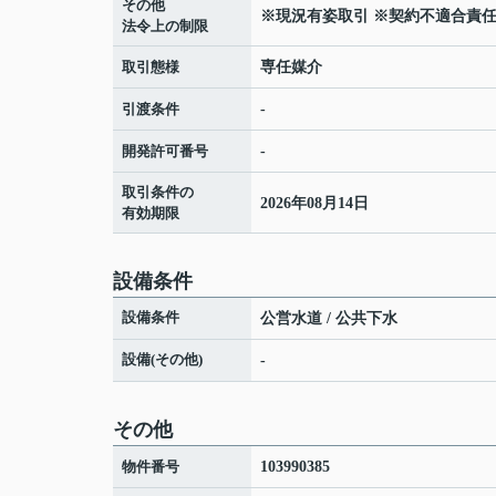
その他
※現況有姿取引 ※契約不適合責任
法令上の制限
取引態様
専任媒介
引渡条件
-
開発許可番号
-
取引条件の
2026年08月14日
有効期限
設備条件
設備条件
公営水道 / 公共下水
設備(その他)
-
その他
物件番号
103990385