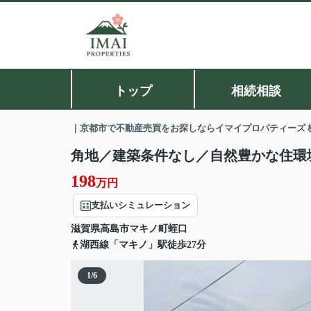
トップ
相続相談
｜京都市で不動産売買をお探しならイマイプロパティーズ 
角地／建築条件なし／自然豊かな住環
198
万円
支払いシミュレーション
滋賀県
高島市
マキノ町蛭口
湖西線「マキノ」駅徒歩27分
1
/
6