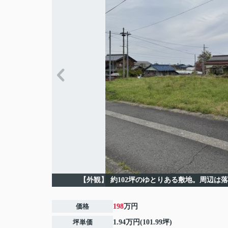
【外観】
約102坪のゆとりある敷地。周辺は
価格
198
万円
坪単価
1.94万円(101.99坪)