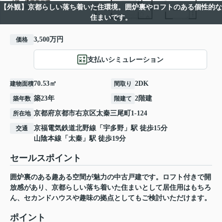
【外観】京都らしい落ち着いた住環境。囲炉裏やロフトのある個性的な
住まいです。
3,500万円
価格
支払いシミュレーション
70.53㎡
2DK
建物面積
間取り
築23年
2階建
築年数
階建て
京都府
京都市右京区
太秦三尾町
1-124
所在地
京福電気鉄道北野線
「
宇多野
」駅 徒歩15分
交通
山陰本線
「
太秦
」駅 徒歩19分
セールスポイント
囲炉裏のある趣ある空間が魅力の中古戸建です。ロフト付きで開
放感があり、京都らしい落ち着いた住まいとして居住用はもちろ
ん、セカンドハウスや趣味の拠点としてもご検討いただけます。
ポイント