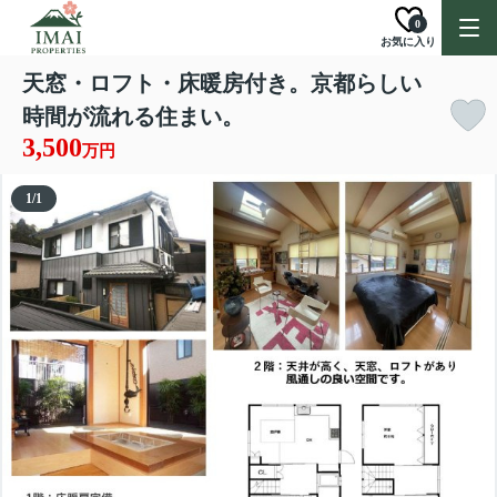
0
お気に入り
天窓・ロフト・床暖房付き。京都らしい
時間が流れる住まい。
3,500
万円
1
/
1