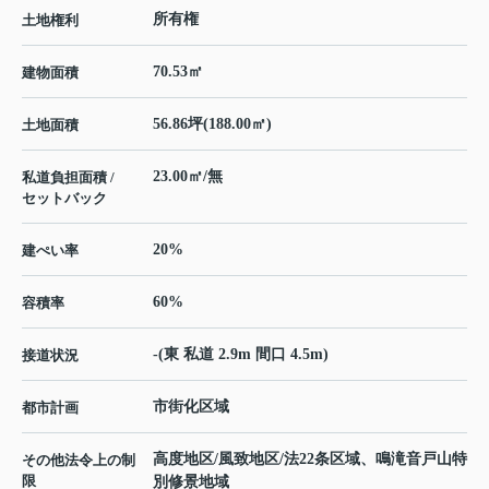
所有権
土地権利
70.53㎡
建物面積
56.86坪(188.00㎡)
土地面積
23.00㎡/無
私道負担面積 /
セットバック
20%
建ぺい率
60%
容積率
-(東 私道 2.9m 間口 4.5m)
接道状況
市街化区域
都市計画
高度地区/風致地区/法22条区域、鳴滝音戸山特
その他法令上の制
限
別修景地域