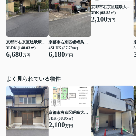
京都市右京区嵯峨大覚寺門前堂ノ前町
3DK (68.85㎡)
2,100
万円
京都市右京区嵯峨釈迦堂藤ノ木町
京都市右京区嵯峨鳥居本仙翁町
3LDK (148.03㎡)
4SLDK (87.79㎡)
3
6,680
6,180
万円
万円
よく見られている物件
京都市右京区嵯峨大覚寺門前堂ノ前町
3DK (68.85㎡)
2,100
万円