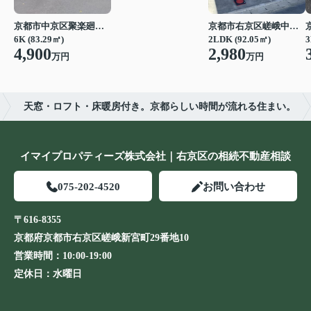
京都市中京区聚楽廻松下町
京都市右京区嵯峨中又町
6K (83.29㎡)
2LDK (92.05㎡)
3
4,900
2,980
万円
万円
天窓・ロフト・床暖房付き。京都らしい時間が流れる住まい。
イマイプロパティーズ株式会社｜右京区の相続不動産相談
075-202-4520
お問い合わせ
〒616-8355
京都府京都市右京区嵯峨新宮町29番地10
営業時間：
10:00-19:00
定休日：
水曜日