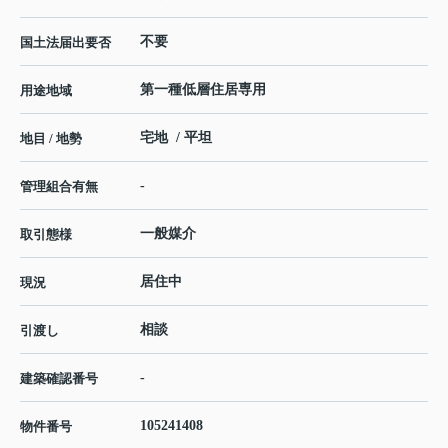
不要
国土法届出要否
第一種低層住居専用
用途地域
宅地 / 平坦
地目 / 地勢
-
管理組合有無
一般媒介
取引態様
居住中
現況
相談
引渡し
-
建築確認番号
105241408
物件番号