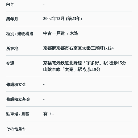
-
向き
2002年12月 (築23年)
築年月
中古一戸建 / 木造
種別 / 建物構造
京都府
京都市右京区
太秦三尾町
1-124
所在地
京福電気鉄道北野線
「
宇多野
」駅 徒歩15分
交通
山陰本線
「
太秦
」駅 徒歩19分
-
修繕積立金
-
修繕積立基金
有 / -
駐車場 / 月額
その他条件