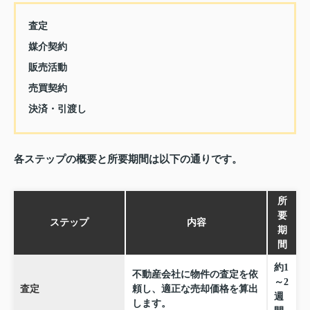
査定
媒介契約
販売活動
売買契約
決済・引渡し
各ステップの概要と所要期間は以下の通りです。
所
要
ステップ
内容
期
間
約1
不動産会社に物件の査定を依
～2
査定
頼し、適正な売却価格を算出
週
します。