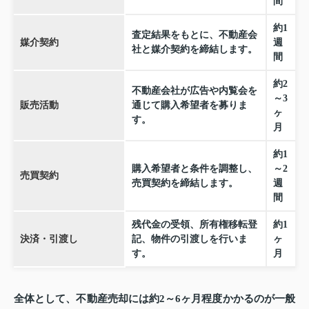
間
約1
査定結果をもとに、不動産会
媒介契約
週
社と媒介契約を締結します。
間
約2
不動産会社が広告や内覧会を
～3
販売活動
通じて購入希望者を募りま
ヶ
す。
月
約1
購入希望者と条件を調整し、
～2
売買契約
売買契約を締結します。
週
間
残代金の受領、所有権移転登
約1
決済・引渡し
記、物件の引渡しを行いま
ヶ
す。
月
全体として、不動産売却には約2～6ヶ月程度かかるのが一般