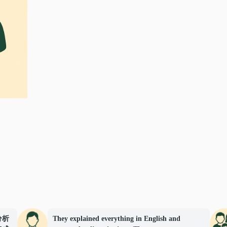
分析
They explained everything in English and