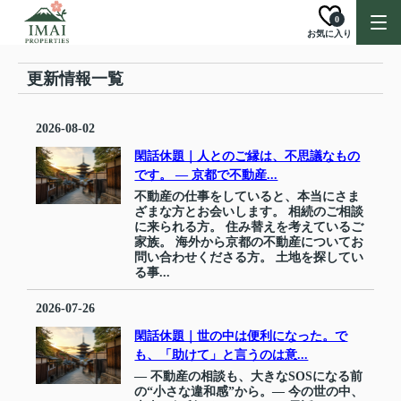
0
お気に入り
更新情報一覧
2026-08-02
閑話休題｜人とのご縁は、不思議なもの
です。 ― 京都で不動産...
不動産の仕事をしていると、本当にさま
ざまな方とお会いします。 相続のご相談
に来られる方。 住み替えを考えているご
家族。 海外から京都の不動産についてお
問い合わせくださる方。 土地を探してい
る事...
2026-07-26
閑話休題｜世の中は便利になった。で
も、「助けて」と言うのは意...
― 不動産の相談も、大きなSOSになる前
の“小さな違和感”から。― 今の世の中、