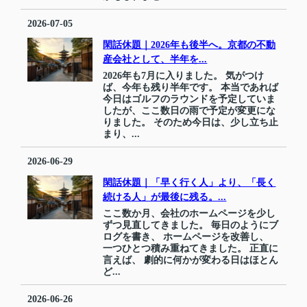
2026-07-05
閑話休題｜2026年も後半へ。京都の不動
産会社として、半年を...
2026年も7月に入りました。 気がつけ
ば、今年も残り半年です。 本当であれば
今日はゴルフのラウンドを予定していま
したが、ここ数日の雨で予定が変更にな
りました。 そのため今日は、少し立ち止
まり、...
2026-06-29
閑話休題｜「早く行く人」より、「長く
続ける人」が最後に残る。...
ここ数か月、会社のホームページを少し
ずつ見直してきました。 毎日のようにブ
ログを書き、 ホームページを改善し、
一つひとつ積み重ねてきました。 正直に
言えば、 劇的に何かが変わる日はほとん
ど...
2026-06-26