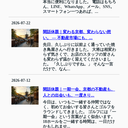
本当に便利になりました。 電話はもちろ
ん、LINE、WhatsApp、メール、SNS。
スマートフォン一つあれば、...
2026-07-22
閑話休題｜変わる京都、変わらない想
い。 ― 不動産市場にも、...
先日、久しぶりに以前よく通っていた焼
き鳥屋さんへ行きました。 大将は相変わ
らず気さくで、お店のスタッフの皆さん
も変わらず温かく迎えてくださいまし
た。 「久しぶりですね。」 そんな一言
だけで、なん...
2026-07-12
閑話休題｜一期一会。京都の不動産も、
人との出会いも、一度きり...
今日は、いつもご一緒する仲間ではな
く、初めてお会いする皆さんとゴルフを
ラウンドしてきました。 ゴルフには「一
期一会」という言葉がよく似合います。
18ホールをご一緒する時間は、一日だけ
かもしれませ...