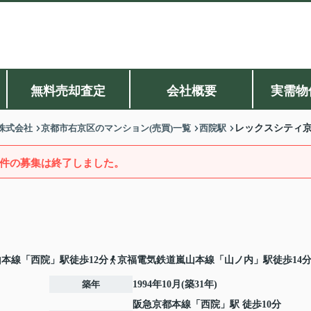
無料売却査定
会社概要
実需物
株式会社
京都市右京区のマンション(売買)一覧
西院駅
レックスシティ
件の募集は終了しました。
本線「西院」駅徒歩12分
京福電気鉄道嵐山本線「山ノ内」駅徒歩14
築年
1994年10月(築31年)
阪急京都本線
「
西院
」駅 徒歩10分