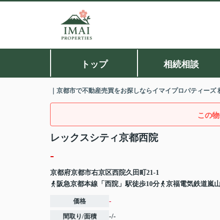
トップ
相続相談
｜京都市で不動産売買をお探しならイマイプロパティーズ 
この物
レックスシティ京都西院
-
京都府
京都市右京区
西院久田町
21-1
阪急京都本線「西院」駅徒歩10分
京福電気鉄道嵐山
価格
-
間取り/面積
-/-