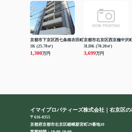
京都市下京区西七条南衣田町
京都市右京区西京極中沢
1K (25.78㎡)
3LDK (70.20㎡)
1,300
3,699
万円
万円
イマイプロパティーズ株式会社｜右京区の
〒616-8355
京都府京都市右京区嵯峨新宮町29番地10
営業時間：
10:00-19:00