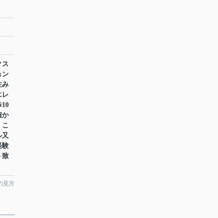
クス
ョン
住み
エレ
10
確か
。こ
ル又
経験
ト致
の見方