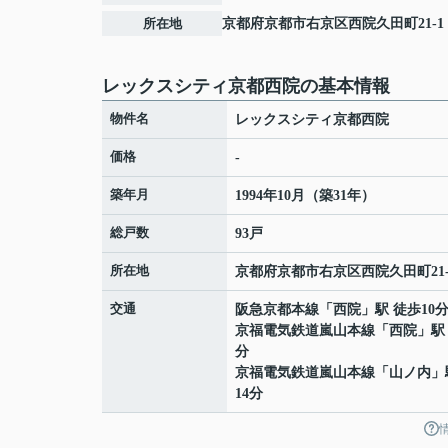
所在地
京都府
京都市右京区
西院久田町
21-1
レックスシティ京都西院の基本情報
物件名
レックスシティ京都西院
価格
-
築年月
1994年10月（築31年）
総戸数
93戸
所在地
京都府
京都市右京区
西院久田町
21
交通
阪急京都本線
「
西院
」駅 徒歩10
京福電気鉄道嵐山本線
「
西院
」駅
分
京福電気鉄道嵐山本線
「
山ノ内
」
14分