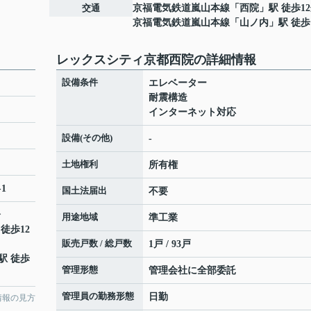
交通
京福電気鉄道嵐山本線
「
西院
」駅 徒歩1
京福電気鉄道嵐山本線
「
山ノ内
」駅 徒歩
レックスシティ京都西院の詳細情報
設備条件
エレベーター
耐震構造
インターネット対応
設備(その他)
-
土地権利
所有権
-1
国土法届出
不要
分
用途地域
準工業
 徒歩12
販売戸数 / 総戸数
1戸 / 93戸
駅 徒歩
管理形態
管理会社に全部委託
管理員の勤務形態
日勤
情報の見方