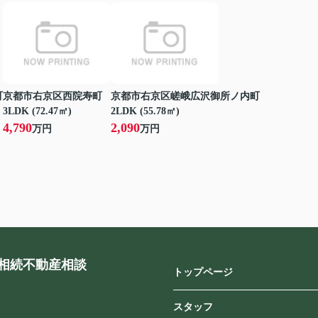
町
京都市右京区西院寿町
京都市右京区嵯峨広沢御所ノ内町
3LDK (72.47㎡)
2LDK (55.78㎡)
4,790
2,090
万円
万円
相続不動産相談
トップページ
スタッフ