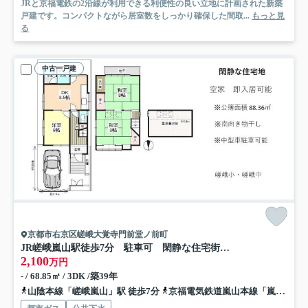
JRと京福電鉄の2沿線が利用できる利便性の良い立地に計画された新築
戸建です。コンパクトながら居室数をしっかり確保した間取...
もっと見
る
中古一戸建
京都市右京区嵯峨大覚寺門前堂ノ前町
JR嵯峨嵐山駅徒歩7分 駐車可 閑静な住宅街の中古戸建
2,100
万円
- / 68.85㎡ / 3DK /築39年
山陰本線「嵯峨嵐山」駅 徒歩7分
京福電気鉄道嵐山本線「嵐電嵯峨」駅 徒歩10分