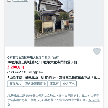
京都市右京区嵯峨大覚寺門前堂ノ前町
JR嵯峨嵐山駅徒歩6分｜嵯峨大覚寺門前堂ノ前町 中古戸建 4LDK
3,280
万円
- / 93.96㎡ / 4LDK /築52年
山陰本線「嵯峨嵐山」駅 徒歩8分
京福電気鉄道嵐山本線「嵐電嵯峨」駅 徒歩12分
都市ガス
室内洗濯機置場
電気有
公共下水
JR嵯峨嵐山駅徒歩6分の便利な立地にある中古戸建です。嵐山や大覚寺
が徒歩圏にあり、京都らしい落ち着いた街並みの中で暮らせ...
もっと見
る