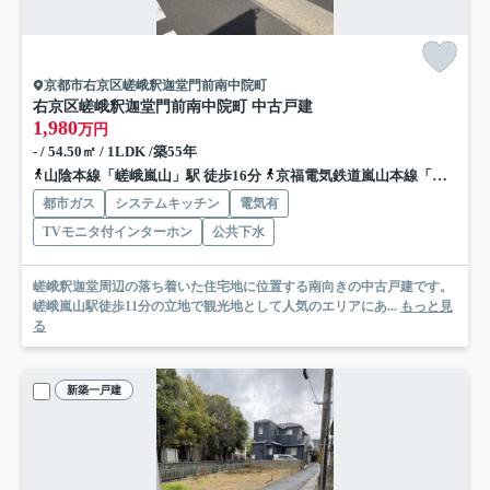
京都市右京区嵯峨釈迦堂門前南中院町
右京区嵯峨釈迦堂門前南中院町 中古戸建
1,980
万円
- / 54.50㎡ / 1LDK /築55年
山陰本線「嵯峨嵐山」駅 徒歩16分
京福電気鉄道嵐山本線「嵐山」駅 徒歩14分
都市ガス
システムキッチン
電気有
TVモニタ付インターホン
公共下水
嵯峨釈迦堂周辺の落ち着いた住宅地に位置する南向きの中古戸建です。
嵯峨嵐山駅徒歩11分の立地で観光地として人気のエリアにあ...
もっと見
る
新築一戸建