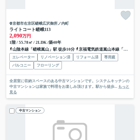
京都市右京区嵯峨広沢御所ノ内町
ライトコート嵯峨
113
2,090
万円
1階 / 55.78㎡ / 2LDK /築40年
山陰本線「嵯峨嵐山」駅 徒歩10分
京福電気鉄道嵐山本線「車折神社」駅 徒歩8分
エレベーター
リノベーション済
リフォーム済
専用庭
バルコニー
フローリング
全居室に収納スペースのある中古マンションです。システムキッチンの
中古マンションは家族で料理をお楽しみ頂けます。駅から徒歩...
もっと
見る
中古マンション