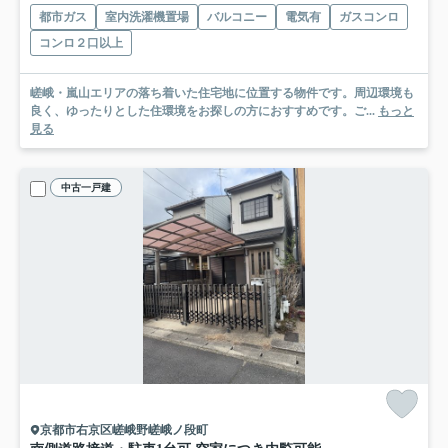
都市ガス
室内洗濯機置場
バルコニー
電気有
ガスコンロ
コンロ２口以上
嵯峨・嵐山エリアの落ち着いた住宅地に位置する物件です。周辺環境も
良く、ゆったりとした住環境をお探しの方におすすめです。ご...
もっと
見る
中古一戸建
京都市右京区嵯峨野嵯峨ノ段町