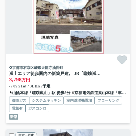
京都市右京区嵯峨天龍寺油掛町
嵐山エリア徒歩圏内の新築戸建。 JR「嵯峨嵐山」駅徒歩9分、生活便利な立地です。
3,798
万円
- / 89.91㎡ / 3LDK /予定
山陰本線「嵯峨嵐山」駅 徒歩8分
京福電気鉄道嵐山本線「車折神社」駅 徒歩7分
都市ガス
システムキッチン
室内洗濯機置場
フローリング
電気有
ガスコンロ
新築
中古一戸建