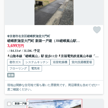
京都市右京区嵯峨釈迦堂大門町
嵯峨釈迦堂大門町 新築一戸建（JR嵯峨嵐山駅徒歩8分）
3,699
万円
- / 84.33㎡ / 3LDK /予定
山陰本線「嵯峨嵐山」駅 徒歩11分
京福電気鉄道嵐山本線「嵐山」駅 徒歩10分
都市ガス
システムキッチン
浴室乾燥機
室内洗濯機置場
フローリング
電気有
新築
現地は閑静な住宅地で落ち着いた雰囲気です。周辺環境も含めてぜひ一
度ご確認ください。
新築一戸建