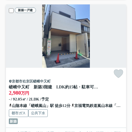
新築一戸建
京都市右京区嵯峨中又町
嵯峨中又町 新築3階建 LDK約15帖・駐車可 2沿線利用可能
2,980
万円
- / 92.05㎡ / 2LDK /予定
山陰本線「嵯峨嵐山」駅 徒歩12分
京福電気鉄道嵐山本線「車折神社」駅 徒歩6分
都市ガス
公共下水
新築