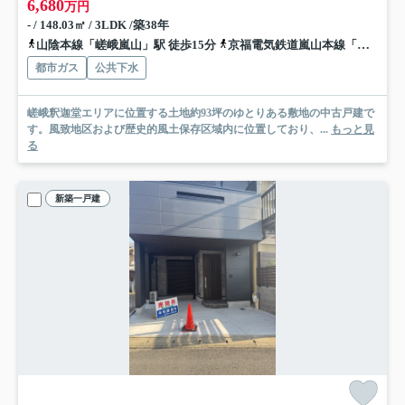
6,680
万円
- / 148.03㎡ / 3LDK /築38年
山陰本線「嵯峨嵐山」駅 徒歩15分
京福電気鉄道嵐山本線「嵐山」駅 徒歩17分
都市ガス
公共下水
嵯峨釈迦堂エリアに位置する土地約93坪のゆとりある敷地の中古戸建で
す。風致地区および歴史的風土保存区域内に位置しており、...
もっと見
る
新築一戸建