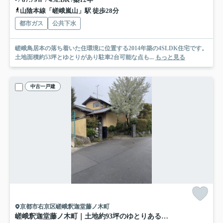
山陰本線「嵯峨嵐山」駅 徒歩28分
都市ガス
公共下水
嵯峨鳥居本の落ち着いた住環境に位置する2014年築の4SLDK住宅です。
土地面積約53坪とゆとりがあり駐車2台可能な点も...
もっと見る
中古一戸建
京都市右京区嵯峨釈迦堂藤ノ木町
嵯峨釈迦堂藤ノ木町｜土地約93坪のゆとりある邸宅｜二方道路｜中古戸建