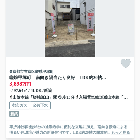
京都市右京区嵯峨甲塚町
嵯峨甲塚町 南向き陽当たり良好 LDK約20帖の新築4LDK住宅
3,898
万円
- / 97.64㎡ / 4LDK /新築
山陰本線「嵯峨嵐山」駅 徒歩15分
京福電気鉄道嵐山本線「車折神社」駅 徒歩5分
都市ガス
公共下水
新築
車折神社駅徒歩6分の通勤通学に便利な立地に加え、南向き接道による
明るい住環境が魅力の新築住宅です。LDK約20帖の開放的...
もっと見る