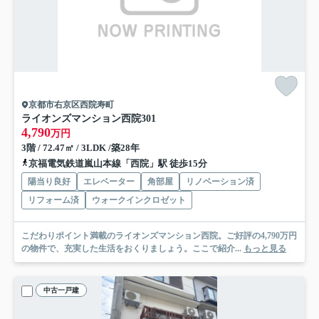
京都市右京区西院寿町
ライオンズマンション西院
301
4,790
万円
3階 / 72.47㎡ / 3LDK /築28年
京福電気鉄道嵐山本線「西院」駅 徒歩15分
陽当り良好
エレベーター
角部屋
リノベーション済
リフォーム済
ウォークインクロゼット
こだわりポイント満載のライオンズマンション西院。ご好評の4,790万円
の物件で、充実した生活をおくりましょう。ここで紹介...
もっと見る
中古一戸建