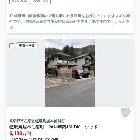
都市ガス
公共下水
JR嵯峨嵐山駅徒歩圏内で落ち着いた住環境をお探しの方におすすめの物
件です。空家のためご希望日時に合わせて内覧可能ですので...
もっと見
る
中古一戸建
京都市右京区嵯峨鳥居本仙翁町
嵯峨鳥居本仙翁町 2014年築4SLDK ウッドデッキ付 駐車2台可能
6,180
万円
- / 87.79㎡ / 4SLDK /築12年