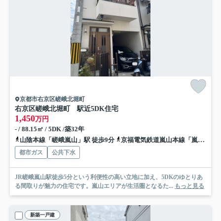
京都市右京区嵯峨北堀町
右京区嵯峨北堀町 駅近5DK住宅
1,450
万円
- / 88.15㎡ / 5DK /築32年
山陰本線「嵯峨嵐山」駅 徒歩9分
京福電気鉄道嵐山本線「嵐電嵯峨」駅 徒歩7分
都市ガス
公共下水
JR嵯峨嵐山駅徒歩5分という利便性の高い立地に加え、5DKのゆとりあ
る間取りが魅力の住宅です。嵐山エリアが生活圏となるた...
もっと見る
新築一戸建