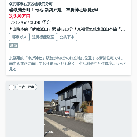
京都市右京区嵯峨苅分町
嵯峨苅分町１号地 新築戸建｜車折神社駅徒歩4分｜南向き道路｜3LDK新築住宅
3,980
万円
- / 80.39㎡ / 3LDK /予定
山陰本線「嵯峨嵐山」駅 徒歩13分
京福電気鉄道嵐山本線「車折神社」駅 徒歩3分
都市ガス
追焚機能浴室
公共下水
新築
京福電鉄「車折神社」駅徒歩約4分の好立地に位置する新築住宅です。
南向き道路に面しており陽当たりも良く、生活利便性と住環境...
もっと
見る
中古一戸建