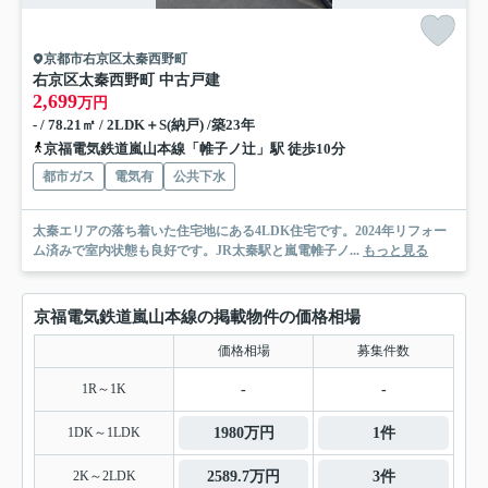
京都市右京区太秦西野町
右京区太秦西野町 中古戸建
2,699
万円
- / 78.21㎡ / 2LDK＋S(納戸) /築23年
京福電気鉄道嵐山本線「帷子ノ辻」駅 徒歩10分
都市ガス
電気有
公共下水
太秦エリアの落ち着いた住宅地にある4LDK住宅です。2024年リフォー
ム済みで室内状態も良好です。JR太秦駅と嵐電帷子ノ...
もっと見る
京福電気鉄道嵐山本線の掲載物件の価格相場
価格相場
募集件数
1R～1K
-
-
1DK～1LDK
1980万円
1件
2K～2LDK
2589.7万円
3件