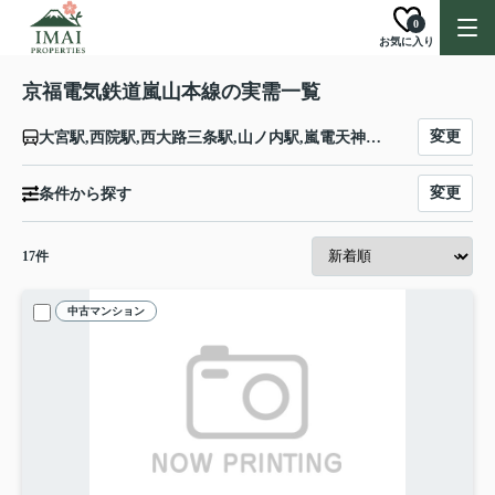
0
お気に入り
京福電気鉄道嵐山本線の実需一覧
変更
大宮駅,西院駅,西大路三条駅,山ノ内駅,嵐電天神川駅,蚕ノ社駅,太秦広隆寺駅,帷子ノ辻駅,有栖川駅,車折神社駅,鹿王院駅,嵯峨嵐山駅,嵐山駅
変更
条件から探す
17
件
中古マンション