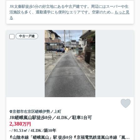
JR太秦駅徒歩5分の好立地にある中古戸建です。周辺にはスーパーや生
活施設も多く、通勤通学にも便利なエリアです。空家のため...
もっと見
る
中古一戸建
京都市右京区嵯峨伊勢ノ上町
JR嵯峨嵐山駅徒歩8分／4LDK／駐車1台可
2,380
万円
- / 91.53㎡ / 4LDK /築30年
山陰本線「嵯峨嵐山」駅 徒歩8分
京福電気鉄道嵐山本線「嵐電嵯峨」駅 徒歩4分