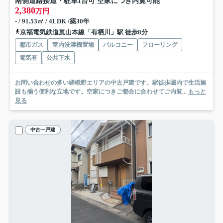
南側道路接道・駐車1台可 空家につき内覧可能
2,380
万円
- / 91.53㎡ / 4LDK /築30年
京福電気鉄道嵐山本線「有栖川」駅 徒歩8分
都市ガス
室内洗濯機置場
バルコニー
フローリング
電気有
公共下水
お問い合わせの多い嵯峨野エリアの中古戸建です。駅徒歩圏内で生活施
設も揃う便利な立地です。空家につきご都合に合わせてご内覧...
もっと
見る
中古一戸建