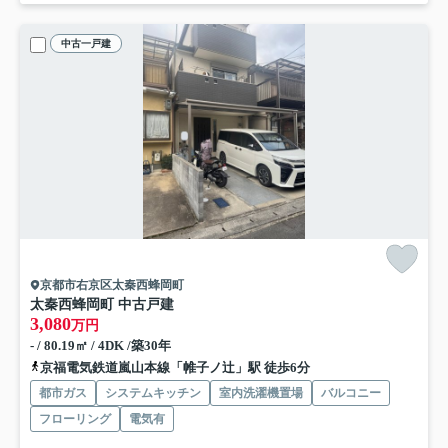
中古一戸建
京都市右京区太秦西蜂岡町
太秦西蜂岡町 中古戸建
3,080
万円
- / 80.19㎡ / 4DK /築30年
京福電気鉄道嵐山本線「帷子ノ辻」駅 徒歩6分
都市ガス
システムキッチン
室内洗濯機置場
バルコニー
フローリング
電気有