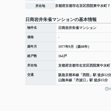
所在地
京都府
京都市右京区
西院東中水町
７
日商岩井朱雀マンションの基本情報
物件名
日商岩井朱雀マンション
価格
-
築年月
1977年9月（築48年）
総戸数
164戸
所在地
京都府
京都市右京区
西院東中水町
交通
阪急京都本線
「
西院
」駅 徒歩12
山陰本線
「
丹波口
」駅 徒歩15分