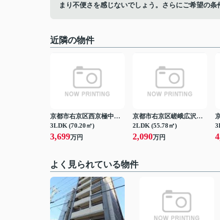
まり不便さを感じないでしょう。さらにご希望の条
近隣の物件
京都市右京区西京極中沢町
京都市右京区嵯峨広沢御所ノ内町
3LDK (70.20㎡)
2LDK (55.78㎡)
3
3,699
2,090
4
万円
万円
よく見られている物件