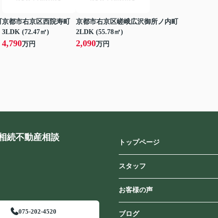
町
京都市右京区西院寿町
京都市右京区嵯峨広沢御所ノ内町
3LDK (72.47㎡)
2LDK (55.78㎡)
4,790
2,090
万円
万円
相続不動産相談
トップページ
スタッフ
お客様の声
075-202-4520
ブログ