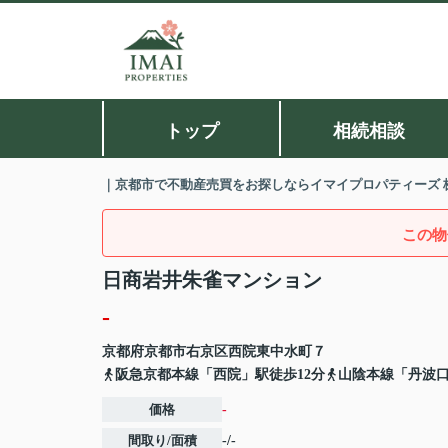
トップ
相続相談
｜京都市で不動産売買をお探しならイマイプロパティーズ 
この物
日商岩井朱雀マンション
-
京都府
京都市右京区
西院東中水町
７
阪急京都本線「西院」駅徒歩12分
山陰本線「丹波口
価格
-
間取り/面積
-/-