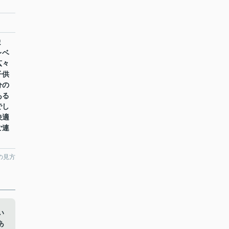
ま
レベ
広々
子供
分の
ある
でし
快適
ご連
の見方
い
あ