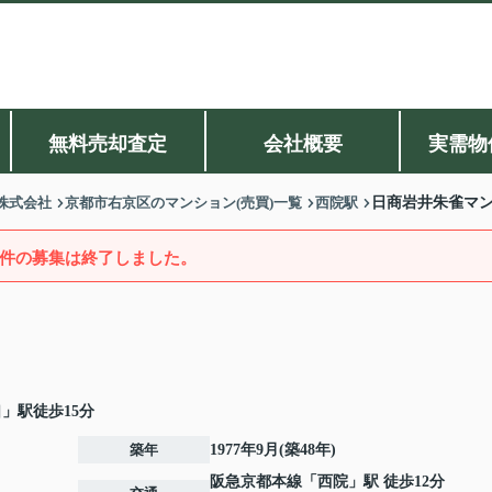
無料売却査定
会社概要
実需物
株式会社
京都市右京区のマンション(売買)一覧
西院駅
日商岩井朱雀マ
件の募集は終了しました。
」駅徒歩15分
築年
1977年9月(築48年)
阪急京都本線
「
西院
」駅 徒歩12分