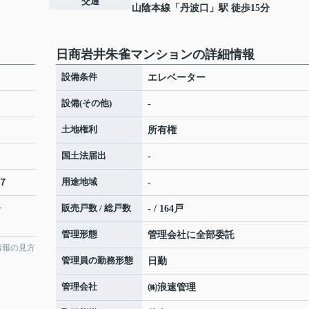
交通
山陰本線
「
丹波口
」駅 徒歩15分
日商岩井朱雀マンションの詳細情報
設備条件
エレベーター
設備(その他)
-
土地権利
所有権
国土法届出
-
用途地域
７
-
販売戸数 / 総戸数
分
- / 164戸
管理形態
管理会社に全部委託
情報の見方
管理員の勤務形態
日勤
管理会社
㈱浪速管理