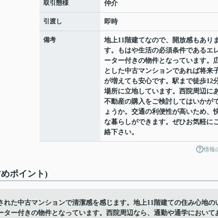
取引態様
仲介
引渡し
即時
備考
地上11階建てなので、開放感もあり
す。もはや生活の必須条件であるエ
ーター付きの物件となっています。
とした中古マンションであれば将来
が増えても安心です。駅まで徒歩12
場所に立地しています。西院周辺に
不動産の購入をご検討してはいかが
ょうか。交通の利便性が高いため、
な暮らしができます。ぜひお気軽に
絡下さい。
情報
めポイント)
された中古マンションで清潔感を感じます。地上11階建ての住み心地の
ーター付きの物件となっています。西院周辺なら、通勤や通学において