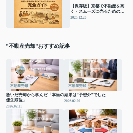
【保存版】京都で不動産を高
く・スムーズに売るための完
全ガイド ― 売却を成功させる
2025.12.20
ために押さえるべき全ポイン
トまとめ（2026年版）
”不動産売却”おすすめ記事
不動産売却
不動産売却
急いだ売却から学んだ「本当の
結果は“予想外”でした
優先順位」
2026.02.20
2026.02.21