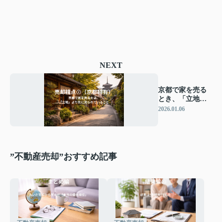
NEXT
京都で家を売る
とき、「立地」
より先に見られ
2026.01.06
ていること
”不動産売却”おすすめ記事