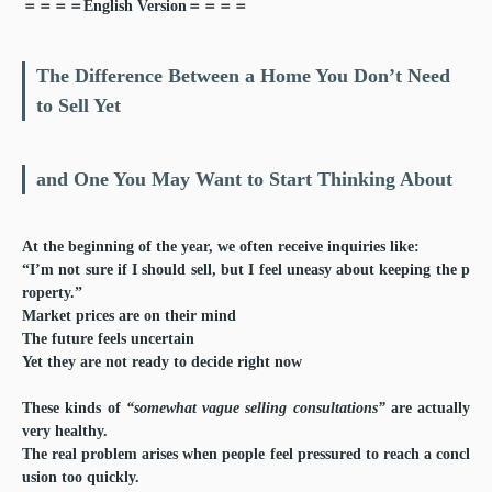
＝＝＝＝English Version＝＝＝＝
The Difference Between a Home You Don’t Need
to Sell Yet
and One You May Want to Start Thinking About
At the beginning of the year, we often receive inquiries like:
“I’m not sure if I should sell, but I feel uneasy about keeping the p
roperty.”
Market prices are on their mind
The future feels uncertain
Yet they are not ready to decide right now
These kinds of
“somewhat vague selling consultations”
are actually
very healthy.
The real problem arises when people feel pressured to reach a concl
usion too quickly.