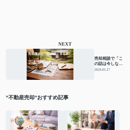
NEXT
売却相談で「こ
の話は今しなく
ていい」と伝え
2026.01.17
る理由
”不動産売却”おすすめ記事