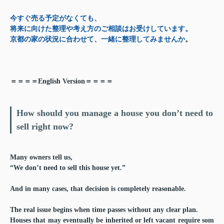
今すぐ売る予定がなくても、
将来に向けた整理や考え方のご相談はお受けしています。
京都の家の状況に合わせて、一緒に整理してみませんか
。
＝＝＝＝English Version＝＝＝＝
How should you manage a house you don’t need to
sell right now?
Many owners tell us,
“We don’t need to sell this house yet.”
And in many cases, that decision is completely reasonable.
The real issue begins when time passes without any clear plan.
Houses that may eventually be inherited or left vacant require som