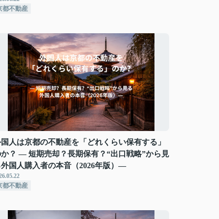
京都不動産
外国人は京都の不動産を「どれくらい保有する」
のか？ ― 短期売却？長期保有？“出口戦略”から見
る外国人購入者の本音（2026年版）―
26.05.22
京都不動産