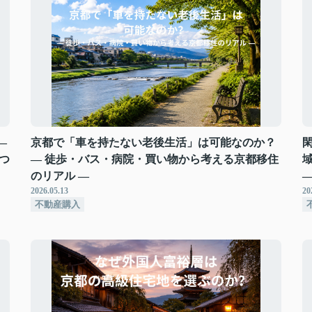
―
京都で「車を持たない老後生活」は可能なのか？
閑
つ
― 徒歩・バス・病院・買い物から考える京都移住
のリアル ―
2026.05.13
20
不動産購入