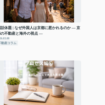
話休題 | なぜ外国人は京都に惹かれるのか ― 京
都の不動産と海外の視点 ―
26.03.08
不動産コラム