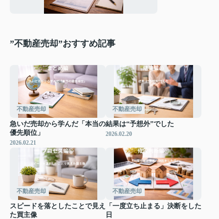
が普通か
”不動産売却”おすすめ記事
不動産売却
不動産売却
急いだ売却から学んだ「本当の
結果は“予想外”でした
優先順位」
2026.02.20
2026.02.21
不動産売却
不動産売却
スピードを落としたことで見え
「一度立ち止まる」決断をした
た買主像
日