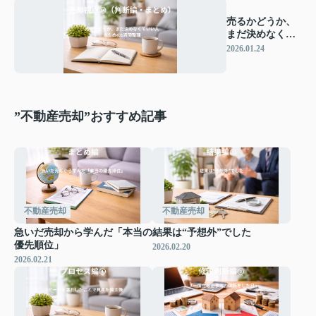
売るかどうか、
まだ決めなくて
いい人のための1
2026.01.24
週間整理
”不動産売却”おすすめ記事
不動産売却
不動産売却
急いだ売却から学んだ「本当の
結果は“予想外”でした
優先順位」
2026.02.20
2026.02.21