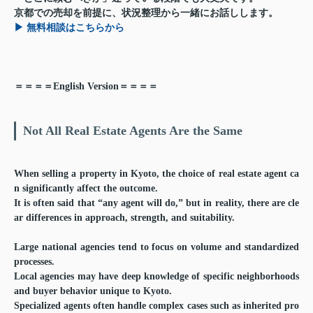
京都での売却を前提に、状況整理から一緒にお話しします。
▶︎ 無料相談はこちらから
＝＝＝＝English Version＝＝＝＝
Not All Real Estate Agents Are the Same
When selling a property in Kyoto, the choice of real estate agent ca
n significantly affect the outcome.
It is often said that “any agent will do,” but in reality, there are cle
ar differences in approach, strength, and suitability.
Large national agencies tend to focus on volume and standardized
processes.
Local agencies may have deep knowledge of specific neighborhoods
and buyer behavior unique to Kyoto.
Specialized agents often handle complex cases such as inherited pro