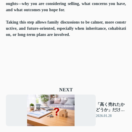
oughts—why you are considering selling, what concerns you have,
and what outcomes you hope for.
Taking this step allows family discussions to be calmer, more constr
uctive, and future-oriented, especially when inheritance, cohabitati
on, or long-term plans are involved.
NEXT
「高く売れたか
どうか」だけで
は測れない売却
2026.01.28
の成功