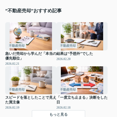
”不動産売却”おすすめ記事
不動産売却
不動産売却
急いだ売却から学んだ「本当の
結果は“予想外”でした
優先順位」
2026.02.20
2026.02.21
不動産売却
不動産売却
スピードを落としたことで見え
「一度立ち止まる」決断をした
た買主像
日
2026.02.19
2026.02.18
もっと見る