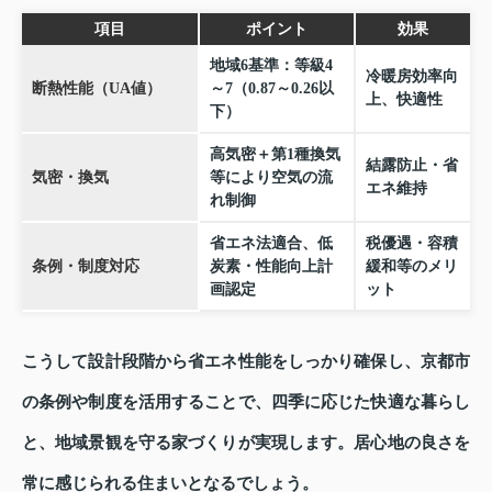
項目
ポイント
効果
地域6基準：等級4
冷暖房効率向
断熱性能（UA値）
～7（0.87～0.26以
上、快適性
下）
高気密＋第1種換気
結露防止・省
気密・換気
等により空気の流
エネ維持
れ制御
省エネ法適合、低
税優遇・容積
条例・制度対応
炭素・性能向上計
緩和等のメリ
画認定
ット
こうして設計段階から省エネ性能をしっかり確保し、京都市
の条例や制度を活用することで、四季に応じた快適な暮らし
と、地域景観を守る家づくりが実現します。居心地の良さを
常に感じられる住まいとなるでしょう。