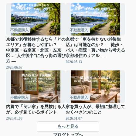
不動産購入
不動産購入
京都で老後移住するなら「どの
京都で「車を持たない老後生
エリア」が暮らしやすい？ ―
活」は可能なのか？ ― 徒歩・
中京区・右京区・北区・左京
バス・病院・買い物から考える
区…“人生後半”に合う街の選び
京都移住のリアル ―
方 ―
2026.05.13
2026.06.07
不動産購入
不動産購入
内覧で「良い家」を見抜ける人
家を買う人が、最初に整理して
が、必ず見ているポイント
おくべき3つのこと
2026.01.08
2026.01.07
もっと見る
ブログトップへ