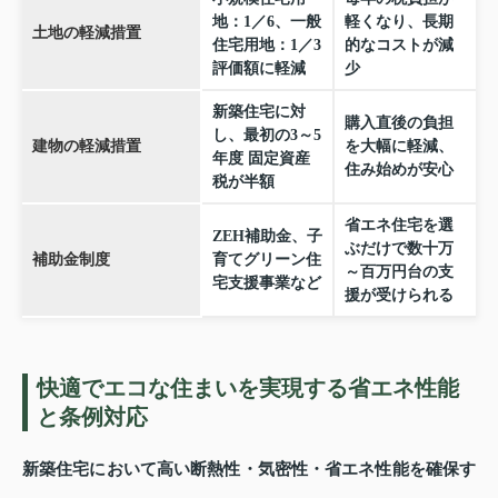
地：1／6、一般
軽くなり、長期
土地の軽減措置
住宅用地：1／3
的なコストが減
評価額に軽減
少
新築住宅に対
購入直後の負担
し、最初の3～5
建物の軽減措置
を大幅に軽減、
年度 固定資産
住み始めが安心
税が半額
省エネ住宅を選
ZEH補助金、子
ぶだけで数十万
補助金制度
育てグリーン住
～百万円台の支
宅支援事業など
援が受けられる
快適でエコな住まいを実現する省エネ性能
と条例対応
新築住宅において高い断熱性・気密性・省エネ性能を確保す