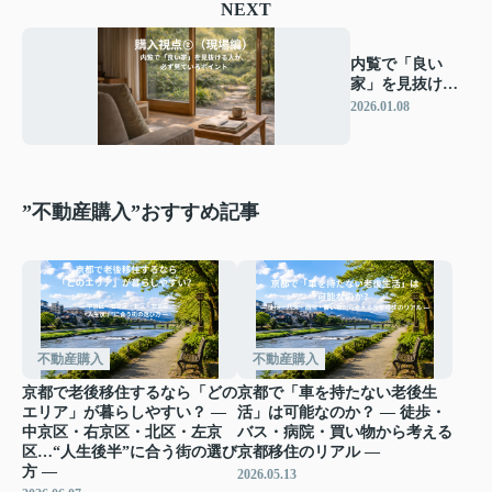
NEXT
内覧で「良い
家」を見抜ける
人が、必ず見て
2026.01.08
いるポイント
”不動産購入”おすすめ記事
不動産購入
不動産購入
京都で老後移住するなら「どの
京都で「車を持たない老後生
エリア」が暮らしやすい？ ―
活」は可能なのか？ ― 徒歩・
中京区・右京区・北区・左京
バス・病院・買い物から考える
区…“人生後半”に合う街の選び
京都移住のリアル ―
方 ―
2026.05.13