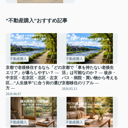
資視点」――
”不動産購入”おすすめ記事
不動産購入
不動産購入
京都で老後移住するなら「どの
京都で「車を持たない老後生
エリア」が暮らしやすい？ ―
活」は可能なのか？ ― 徒歩・
中京区・右京区・北区・左京
バス・病院・買い物から考える
区…“人生後半”に合う街の選び
京都移住のリアル ―
方 ―
2026.05.13
2026.06.07
不動産購入
不動産購入