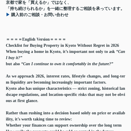
京都で家を「買えるか」ではなく、
「持ち続けられるか」を一緒に整理するご相談を承っています。
▶︎
購入前のご相談・お問い合わせ
＝＝＝＝English Version＝＝＝＝
Checklist for Buying Property in Kyoto Without Regret in 2026
When buying a home in Kyoto, it’s important not only to ask
“Can
I buy it?”
but also
“Can I continue to own it comfortably in the future?”
As we approach 2026, interest rates, lifestyle changes, and long-ter
m liquidity are becoming increasingly important factors.
Kyoto also has unique characteristics — strict zoning, historical lan
dscape regulations, and location-specific risks that may not be obvi
ous at first glance.
Rather than rushing into a decision based solely on price or availab
ility, it’s worth taking time to review:
Whether your finances can support ownership over the long term