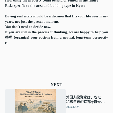
How easily the property could be sold or rented in the future
Risks specific to the area and building type in Kyoto
Buying real estate should be a decision that fits your life over many
years, not just the present moment.
You don’t need to decide now.
If you are still in the process of thinking, we are happy to help you
整理 (organize) your options from a neutral, long-term perspectiv
e.
NEXT
外国人投資家は、なぜ
2025年末の京都を静かに
見ているのか ―― 円安で
2025.12.25
も即決しない「プロの投