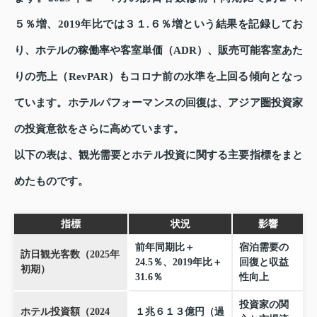
５％増、2019年比では３１.６％増という結果を記録してお
り、ホテルの稼働率や客室単価（ADR）、販売可能客室あた
りの売上（RevPAR）もコロナ前の水準を上回る傾向となっ
ています。ホテルパフォーマンスの回復は、アジア圏投資家
の投資意欲をさらに高めています。
以下の表は、観光需要とホテル投資に関する主要指標をまと
めたものです。
指標
状況
影響
前年同期比＋
宿泊需要の
訪日観光客数（2025年
24.5％、2019年比＋
回復と収益
初期）
31.6％
性向上
投資家の関
ホテル投資額（2024
１兆６１３億円（過