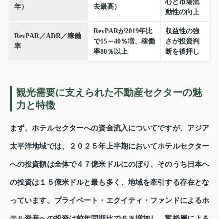
心と市場流
年）
去最高）
動性の向上
RevPARが2019年比
収益性の強
RevPAR／ADR／稼働
で15～40％増、稼働
さが投資判
率
率80％以上
断を後押し
観光需要に支えられた不動産セクターの魅
力と特徴
まず、ホテルセクターへの資金流入についてですが、アジア
太平洋地域では、２０２５年上半期においてホテルセクター
への投資額は全体で４７億米ドルにのぼり、そのうち日本へ
の投資は１５億米ドルと最も多く、地域を牽引する存在とな
っています。プライベート・エクイティ・ファンドによるホ
テル資産への投資は前年同期比で６％増加し、富裕層による