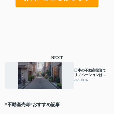
NEXT
日本の不動産投資で
リノベーションは有
効？築古物件の選び
2025.10.06
方やポイントも紹介
”不動産売却”おすすめ記事