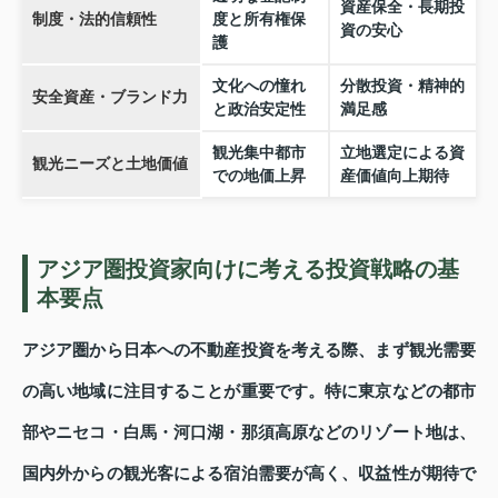
資産保全・長期投
制度・法的信頼性
度と所有権保
資の安心
護
文化への憧れ
分散投資・精神的
安全資産・ブランド力
と政治安定性
満足感
観光集中都市
立地選定による資
観光ニーズと土地価値
での地価上昇
産価値向上期待
アジア圏投資家向けに考える投資戦略の基
本要点
アジア圏から日本への不動産投資を考える際、まず観光需要
の高い地域に注目することが重要です。特に東京などの都市
部やニセコ・白馬・河口湖・那須高原などのリゾート地は、
国内外からの観光客による宿泊需要が高く、収益性が期待で