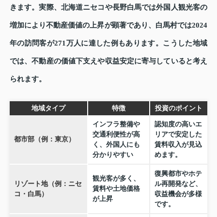
きます。実際、北海道ニセコや長野白馬では外国人観光客の
増加により不動産価値の上昇が顕著であり、白馬村では2024
年の訪問客が271万人に達した例もあります。こうした地域
では、不動産の価値下支えや収益安定に寄与していると考え
られます。
地域タイプ
特徴
投資のポイント
インフラ整備や
認知度の高いエ
交通利便性が高
リアで安定した
都市部（例：東京）
く、外国人にも
賃料収入が見込
分かりやすい
めます。
復興都市やホテ
観光客が多く、
リゾート地（例：ニセ
ル再開発など、
賃料や土地価格
コ・白馬）
収益機会が多様
が上昇
です。