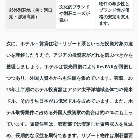
物件の希少性と
文化的ブランド
郊外別荘地（例：河口
ブランド性が価
や別荘ニーズが
湖・那須高原）
格の安定を支え
強い
ます。
次に、ホテル・賃貸住宅・リゾート系といった投資対象の違
いを理解したうえで、アジアの投資家がどれを選ぶべきかを
整理しましょう。ホテルは観光回復によりRevPARが回復し
つつあり、外国人資本からも注目を集めています。実際、20
25年上半期のホテル投資額はアジア太平洋地域全体で47億米
ドル、そのうち日本が15億米ドルを占めています。また、ホ
テル取得案件に占める外国人投資家の割合は約47％にも上っ
ています。賃貸住宅は、都市部では安定した賃料収入を見込
め、長期的な収益を期待できます。リゾート物件は別荘需要