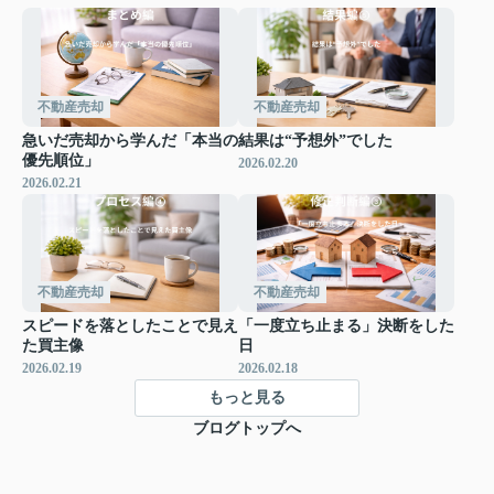
不動産売却
不動産売却
急いだ売却から学んだ「本当の
結果は“予想外”でした
優先順位」
2026.02.20
2026.02.21
不動産売却
不動産売却
スピードを落としたことで見え
「一度立ち止まる」決断をした
た買主像
日
2026.02.19
2026.02.18
もっと見る
ブログトップへ