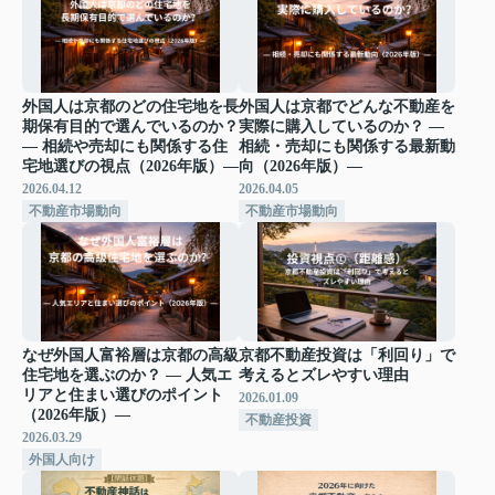
外国人は京都のどの住宅地を長
外国人は京都でどんな不動産を
期保有目的で選んでいるのか？
実際に購入しているのか？ ―
― 相続や売却にも関係する住
相続・売却にも関係する最新動
宅地選びの視点（2026年版）―
向（2026年版）―
2026.04.12
2026.04.05
不動産市場動向
不動産市場動向
なぜ外国人富裕層は京都の高級
京都不動産投資は「利回り」で
住宅地を選ぶのか？ ― 人気エ
考えるとズレやすい理由
リアと住まい選びのポイント
2026.01.09
（2026年版）―
不動産投資
2026.03.29
外国人向け