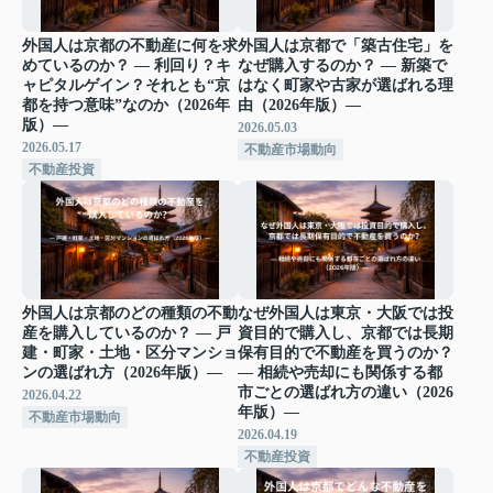
外国人は京都の不動産に何を求
外国人は京都で「築古住宅」を
めているのか？ ― 利回り？キ
なぜ購入するのか？ ― 新築で
ャピタルゲイン？それとも“京
はなく町家や古家が選ばれる理
都を持つ意味”なのか（2026年
由（2026年版）―
版）―
2026.05.03
2026.05.17
不動産市場動向
不動産投資
外国人は京都のどの種類の不動
なぜ外国人は東京・大阪では投
産を購入しているのか？ ― 戸
資目的で購入し、京都では長期
建・町家・土地・区分マンショ
保有目的で不動産を買うのか？
ンの選ばれ方（2026年版）―
― 相続や売却にも関係する都
市ごとの選ばれ方の違い（2026
2026.04.22
年版）―
不動産市場動向
2026.04.19
不動産投資