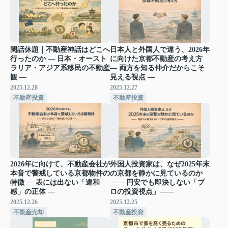
閑話休題｜不動産神話はどこへ
日本人と外国人で違う、2026年
行ったのか ― 日本・オースト
に向けた京都不動産の考え方
ラリア・アジア系移民の不動産
— 両方を知る仲介だからこそ
観 ―
見える視点 —
2025.12.28
2025.12.27
不動産投資
不動産投資
2026年に向けて、不動産会社が
外国人投資家は、なぜ2025年末
本音で警戒している京都物件の
の京都を静かに見ているのか
特徴 ― 表には出ない「違和
―― 円安でも即決しない「プ
感」の正体 ―
ロの投資視点」――
2025.12.26
2025.12.25
不動産売却
不動産投資