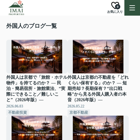
0
お気に入り
外国人のブログ一覧
外国人は京都で「旅館・ホテル
外国人は京都の不動産を「どれ
物件」を持てるのか？ ― 民
くらい保有する」のか？ ― 短
泊・簡易宿所・旅館業法、“実
期売却？長期保有？“出口戦
際にできること／難しいこ
略”から見る外国人購入者の本
と”（2026年版）―
音（2026年版）―
2026.06.03
2026.05.22
不動産投資
京都不動産