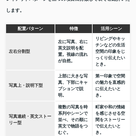
します。
配置パターン
特徴
活用シーン
リビングやキッ
左に写真、右に
チンなどの生活
英文説明を配
左右分割型
空間の印象をじ
置。視線の流れ
っくり伝えたい
が自然。
とき。
上部に大きな写
第一印象で空間
真、下部にキャ
の魅力を直感的
写真上・説明下型
プションで説
に伝えたいと
明。
き。
複数の写真を時
町家や和の情緒
系列やシーンで
を感じさせる空
写真連続・英文ストー
並べ、その順に
間をストーリー
リー型
英文で物語をつ
で伝えたいと
むぐ。
き。