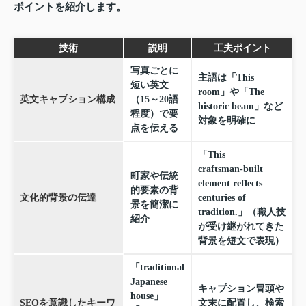
ポイントを紹介します。
技術
説明
工夫ポイント
写真ごとに
主語は「This
短い英文
room」や「The
英文キャプション構成
（15～20語
historic beam」など
程度）で要
対象を明確に
点を伝える
「This
craftsman‑built
町家や伝統
element reflects
的要素の背
文化的背景の伝達
centuries of
景を簡潔に
tradition.」（職人技
紹介
が受け継がれてきた
背景を短文で表現）
「traditional
Japanese
キャプション冒頭や
house」
SEOを意識したキーワ
文末に配置し、検索