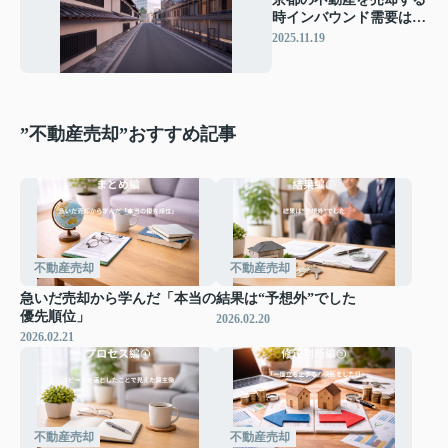
時インバウンド需要は重
要？法人の出口戦略で押
2025.11.19
さえたいポイントも解説
”不動産売却”おすすめ記事
不動産売却
不動産売却
急いだ売却から学んだ「本当の
結果は“予想外”でした
優先順位」
2026.02.20
2026.02.21
不動産売却
不動産売却