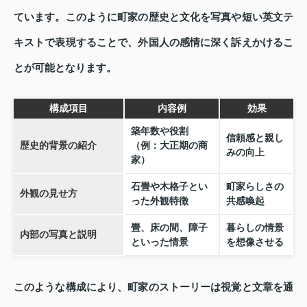
ています。このように町家の歴史と文化を写真や短い英文テ
キストで表現することで、外国人の感情に深く訴えかけるこ
とが可能となります。
構成項目
内容例
効果
築年数や役割
信頼感と親し
歴史的背景の紹介
（例：大正期の商
みの向上
家）
石畳や木格子とい
町家らしさの
外観の見せ方
った外観特徴
共感喚起
畳、床の間、障子
暮らしの情景
内部の写真と説明
といった情景
を想像させる
このような構成により、町家のストーリーは視覚と文章を通