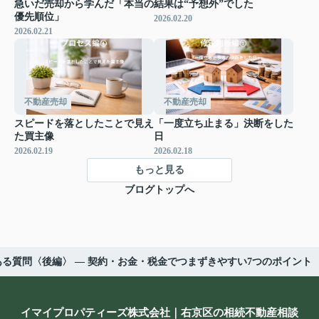
急いだ売却から学んだ「本当の
結果は“予想外”でした
優先順位」
2026.02.20
2026.02.21
不動産売却
不動産売却
スピードを落としたことで見え
「一度立ち止まる」決断をした
た買主像
日
2026.02.19
2026.02.18
もっと見る
ブログトップへ
る質問〈後編〉 ― 契約・お金・税金でつまずきやすい7つのポイント
イマイプロパティーズ株式会社｜右京区の相続不動産相談