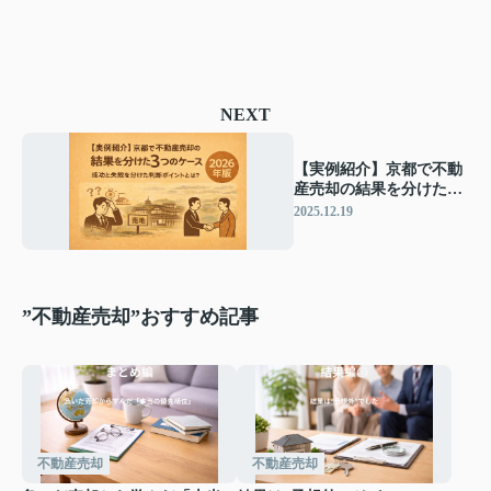
NEXT
【実例紹介】京都で不動
産売却の結果を分けた3
つのケース ― 成功と失
2025.12.19
敗を分けた判断ポイント
とは？
”不動産売却”おすすめ記事
不動産売却
不動産売却