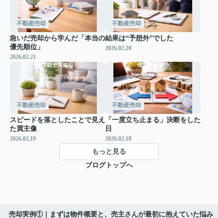
不動産売却
不動産売却
急いだ売却から学んだ「本当の
結果は“予想外”でした
優先順位」
2026.02.20
2026.02.21
不動産売却
不動産売却
スピードを落としたことで見え
「一度立ち止まる」決断をした
た買主像
日
2026.02.19
2026.02.18
もっと見る
ブログトップへ
売却実例①｜まずは物件概要と、売主さんが最初に抱えていた悩み