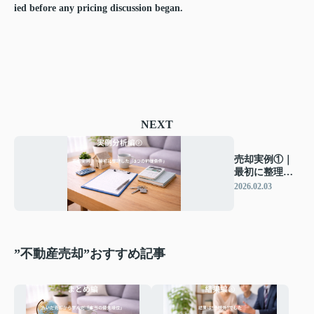
ied before any pricing discussion began.
NEXT
売却実例①｜
最初に整理し
た「3つの前提
2026.02.03
条件」
”不動産売却”おすすめ記事