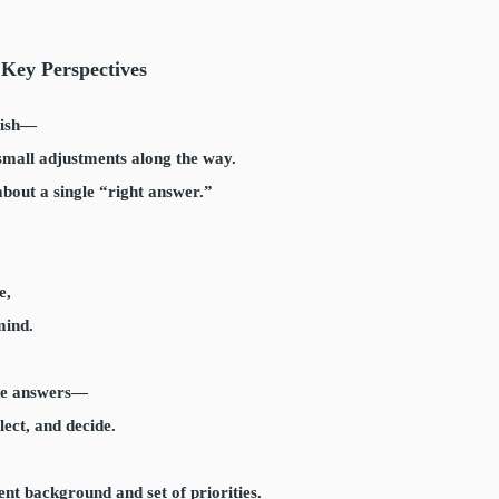
 Key Perspectives
inish—
d small adjustments along the way.
about a single “right answer.”
e,
mind.
ide answers—
lect, and decide.
ent background and set of priorities.