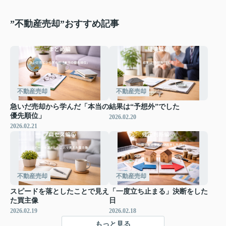
”不動産売却”おすすめ記事
不動産売却
不動産売却
急いだ売却から学んだ「本当の
結果は“予想外”でした
優先順位」
2026.02.20
2026.02.21
不動産売却
不動産売却
スピードを落としたことで見え
「一度立ち止まる」決断をした
た買主像
日
2026.02.19
2026.02.18
もっと見る