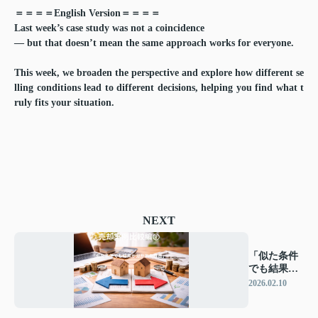
＝＝＝＝English Version＝＝＝＝
Last week’s case study was not a coincidence
— but that doesn’t mean the same approach works for everyone.
This week, we broaden the perspective and explore how different se
lling conditions lead to different decisions, helping you find what t
ruly fits your situation.
NEXT
「似た条件
でも結果が
分かれた理
2026.02.10
由」