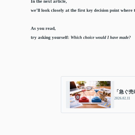
In the next article,
we’ll look closely at the
where t
first key decision point
As you read,
try asking yourself:
Which choice would I have made?
「急ぐ売
2026.02.11