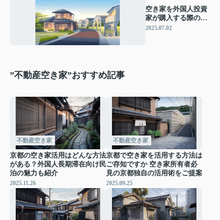
空き家を外国人投資
家が購入する際の流
れは？注意点や手続
2025.07.02
きも簡単に解説
”不動産空き家”おすすめ記事
不動産空き家
不動産空き家
京都の空き家活用はどんな方法
京都で空き家を活用する方法は
がある？外国人長期滞在向け民
ご存知ですか 空き家所有者必
泊の魅力も紹介
見の京都独自の活用術をご提案
2025.11.26
2025.09.25