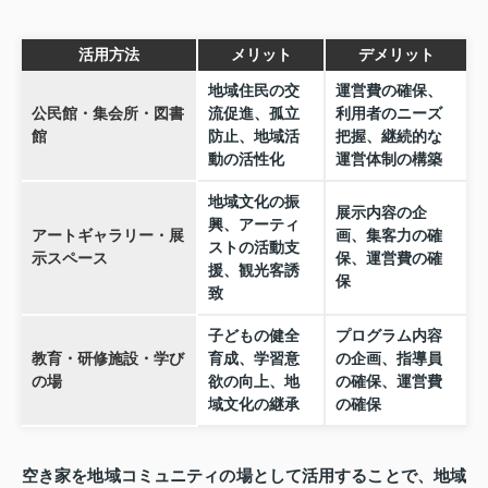
活用方法
メリット
デメリット
地域住民の交
運営費の確保、
公民館・集会所・図書
流促進、孤立
利用者のニーズ
館
防止、地域活
把握、継続的な
動の活性化
運営体制の構築
地域文化の振
展示内容の企
興、アーティ
アートギャラリー・展
画、集客力の確
ストの活動支
示スペース
保、運営費の確
援、観光客誘
保
致
子どもの健全
プログラム内容
教育・研修施設・学び
育成、学習意
の企画、指導員
の場
欲の向上、地
の確保、運営費
域文化の継承
の確保
空き家を地域コミュニティの場として活用することで、地域