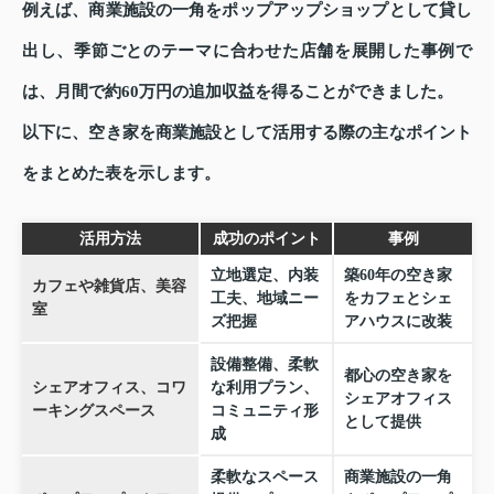
例えば、商業施設の一角をポップアップショップとして貸し
出し、季節ごとのテーマに合わせた店舗を展開した事例で
は、月間で約60万円の追加収益を得ることができました。
以下に、空き家を商業施設として活用する際の主なポイント
をまとめた表を示します。
活用方法
成功のポイント
事例
立地選定、内装
築60年の空き家
カフェや雑貨店、美容
工夫、地域ニー
をカフェとシェ
室
ズ把握
アハウスに改装
設備整備、柔軟
都心の空き家を
シェアオフィス、コワ
な利用プラン、
シェアオフィス
ーキングスペース
コミュニティ形
として提供
成
柔軟なスペース
商業施設の一角