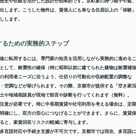
歴史や伝統を活かした設計が効果的です。京町家の持つ格子や庭
出します。こうした物件は、賃借人にも単なる住居以上の「体験
しします。
するための実務的ステップ
途に転用するには、専門家の知見を活用しながら実務的に進める
として、耐震性の確保（特に昭和以前に建てられた建物は耐震補
の利用者ニーズに沿うよう、仕切りの可動化や収納配置の調整な
・空調などが挙げられます。その際、京都市が提供する「空き家
士や地域相談員が現地で助言や診断を行ってくれます（無料）。
注意が必要です。特に中長期賃貸や社宅利用を考える場合は、定
明確にし、双方の安心につなげることができます。さらに、賃貸
ると、家賃回収リスクの軽減に寄与します。
多言語対応や手続き支援が不可欠です。京都市では現在、多言語