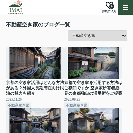
0
お気に入り
不動産空き家のブログ一覧
京都の空き家活用はどんな方法
京都で空き家を活用する方法は
がある？外国人長期滞在向け民
ご存知ですか 空き家所有者必
泊の魅力も紹介
見の京都独自の活用術をご提案
2025.11.26
2025.09.25
不動産空き家
不動産空き家