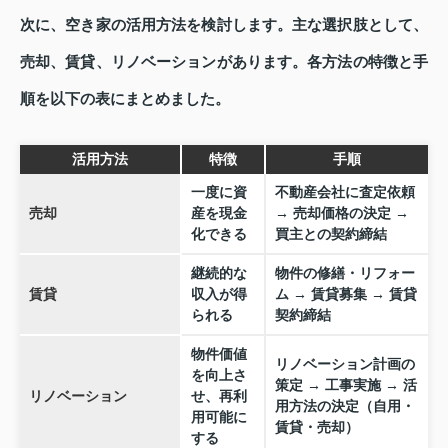
次に、空き家の活用方法を検討します。主な選択肢として、
売却、賃貸、リノベーションがあります。各方法の特徴と手
順を以下の表にまとめました。
活用方法
特徴
手順
一度に資
不動産会社に査定依頼
売却
産を現金
→ 売却価格の決定 →
化できる
買主との契約締結
継続的な
物件の修繕・リフォー
賃貸
収入が得
ム → 賃貸募集 → 賃貸
られる
契約締結
物件価値
リノベーション計画の
を向上さ
策定 → 工事実施 → 活
リノベーション
せ、再利
用方法の決定（自用・
用可能に
賃貸・売却）
する