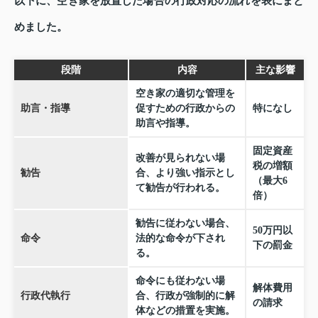
以下に、空き家を放置した場合の行政対応の流れを表にまと
めました。
段階
内容
主な影響
空き家の適切な管理を
助言・指導
促すための行政からの
特になし
助言や指導。
固定資産
改善が見られない場
税の増額
勧告
合、より強い指示とし
（最大6
て勧告が行われる。
倍）
勧告に従わない場合、
50万円以
命令
法的な命令が下され
下の罰金
る。
命令にも従わない場
解体費用
行政代執行
合、行政が強制的に解
の請求
体などの措置を実施。