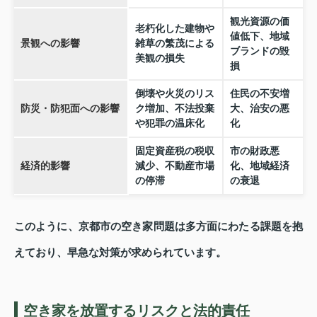
観光資源の価
老朽化した建物や
値低下、地域
景観への影響
雑草の繁茂による
ブランドの毀
美観の損失
損
倒壊や火災のリス
住民の不安増
防災・防犯面への影響
ク増加、不法投棄
大、治安の悪
や犯罪の温床化
化
固定資産税の税収
市の財政悪
経済的影響
減少、不動産市場
化、地域経済
の停滞
の衰退
このように、京都市の空き家問題は多方面にわたる課題を抱
えており、早急な対策が求められています。
空き家を放置するリスクと法的責任