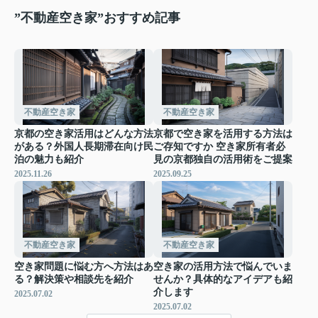
”不動産空き家”おすすめ記事
不動産空き家
不動産空き家
京都の空き家活用はどんな方法
京都で空き家を活用する方法は
がある？外国人長期滞在向け民
ご存知ですか 空き家所有者必
泊の魅力も紹介
見の京都独自の活用術をご提案
2025.11.26
2025.09.25
不動産空き家
不動産空き家
空き家問題に悩む方へ方法はあ
空き家の活用方法で悩んでいま
る？解決策や相談先を紹介
せんか？具体的なアイデアも紹
介します
2025.07.02
2025.07.02