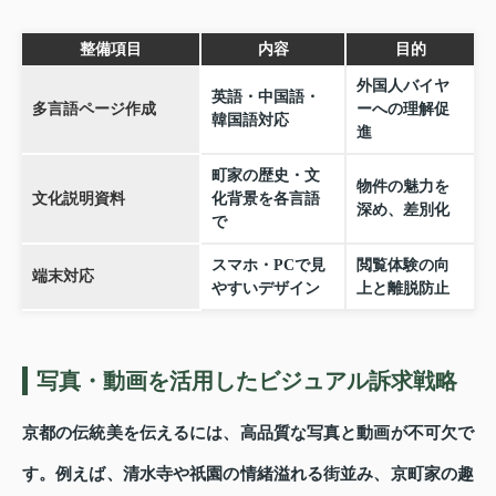
整備項目
内容
目的
外国人バイヤ
英語・中国語・
多言語ページ作成
ーへの理解促
韓国語対応
進
町家の歴史・文
物件の魅力を
文化説明資料
化背景を各言語
深め、差別化
で
スマホ・PCで見
閲覧体験の向
端末対応
やすいデザイン
上と離脱防止
写真・動画を活用したビジュアル訴求戦略
京都の伝統美を伝えるには、高品質な写真と動画が不可欠で
す。例えば、清水寺や祇園の情緒溢れる街並み、京町家の趣