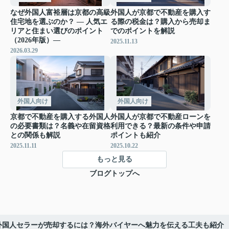
なぜ外国人富裕層は京都の高級
外国人が京都で不動産を購入す
住宅地を選ぶのか？ ― 人気エ
る際の税金は？購入から売却ま
リアと住まい選びのポイント
でのポイントを解説
（2026年版）―
2025.11.13
2026.03.29
外国人向け
外国人向け
京都で不動産を購入する外国人
外国人が京都で不動産ローンを
の必要書類は？名義や在留資格
利用できる？最新の条件や申請
との関係も解説
ポイントも紹介
2025.11.11
2025.10.22
もっと見る
ブログトップへ
外国人セラーが売却するには？海外バイヤーへ魅力を伝える工夫も紹介