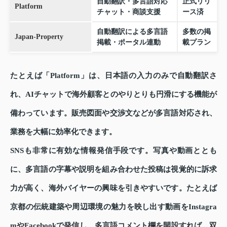
自動翻訳・多言語対応
正式リリ
Platform
チャット・商談支援
ース済
自動翻訳による多言語
多数の掲
Japan‑Property
掲載・ポータル連動
載プラン
たとえば「Platform」は、日本語の入力のみで自動翻訳さ
れ、AIチャットで海外顧客とのやりとりも円滑にする機能が
備わっています。販売図面や交渉文などが多言語対応され、
業務を大幅に効率化できます。
SNSも非常に有効な情報発信手段です。写真や動画ととも
に、多言語の字幕や説明を組み合わせた投稿は視覚的に訴求
力が高く、海外バイヤーの興味を引きやすいです。たとえば
京都の伝統建築や周辺環境の魅力を映し出す動画をInstagra
mやFacebookで発信し、多言語コメント欄を開設すれば、双