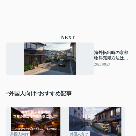
NEXT
海外転出時の京都
物件売却方法は？
賃貸との比較や手
2025.09.24
続きも解説
”外国人向け”おすすめ記事
外国人向け
外国人向け