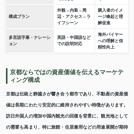
外観→内装→周
購入者のイメ
構成プラン
辺・アクセス→ラ
ージ喚起と理
イフシーン
解促進
海外バイヤー
多言語字幕・ナレーシ
英語・中国語など
への理解と信
ョン
での説明対応
頼性向上
京都ならではの資産価値を伝えるマーケテ
ィング構成
京都は伝統と静謐さが響き合う都市であり、不動産の資産価
値は長期にわたり安定的に維持されやすい特徴があります。
訪日外国人の増加や国内観光の回復を背景に、観光地として
の需要も高まり、特に旅館・住居兼用などの用途展開が期待