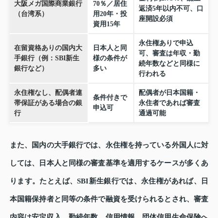
大阪メガ国際商業銀行
70％／居住
返済5年以内不可、口
（台湾系）
用20年・投
座開設必須
資用15年
永住権ありで申込
在留資格ありの国内大
日本人と同
可、審査は年収・勤
手銀行（例：SBI新生
様の条件が
続年数などと同様に
銀行など）
多い
行われる
永住権なし、配偶者連
配偶者が日本国籍・
条件付きで
帯保証がある場合の銀
永住者であれば審査
申込可
行
通過可能
また、国内の大手銀行では、永住権を持っている外国人に対
しては、日本人と同様の審査基準を適用するケースが多くあ
ります。たとえば、SBI新生銀行では、永住権があれば、日
本国籍保持者と同等の条件で融資を受けられるとされ、審査
内容は安定収入、勤続年数、信用情報、団体信用生命保険へ