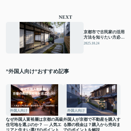
NEXT
京都市で古民家の活用
方法を知りたい方必
見！二拠点生活の始め
2025.10.24
方とポイントを紹介
”外国人向け”おすすめ記事
外国人向け
外国人向け
なぜ外国人富裕層は京都の高級
外国人が京都で不動産を購入す
住宅地を選ぶのか？ ― 人気エ
る際の税金は？購入から売却ま
リアと住まい選びのポイント
でのポイントを解説