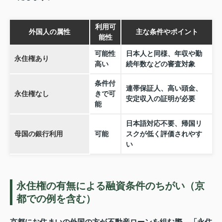
利用可
外国人の属性
主な条件やポイント
能性
可能性
日本人と同様、年収や勤
永住権あり
高い
続年数などの審査対象
条件付
連帯保証人、高い頭金、
永住権なし
きで可
安定収入の証明が必要
能
日本語対応不要、帰国リ
母国の銀行利用
可能
スクが低く評価されやす
い
永住権の有無による融資条件のちがい（京
都での例を含む）
京都にお住まいの外国の方が不動産ローンを組む際、「永住