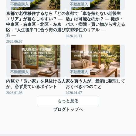
不動産購入
不動産購入
京都で老後移住するなら「どの
京都で「車を持たない老後生
エリア」が暮らしやすい？ ―
活」は可能なのか？ ― 徒歩・
中京区・右京区・北区・左京
バス・病院・買い物から考える
区…“人生後半”に合う街の選び
京都移住のリアル ―
方 ―
2026.05.13
2026.06.07
不動産購入
不動産購入
内覧で「良い家」を見抜ける人
家を買う人が、最初に整理して
が、必ず見ているポイント
おくべき3つのこと
2026.01.08
2026.01.07
もっと見る
ブログトップへ