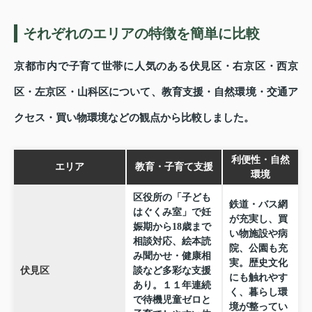
それぞれのエリアの特徴を簡単に比較
京都市内で子育て世帯に人気のある伏見区・右京区・西京
区・左京区・山科区について、教育支援・自然環境・交通ア
クセス・買い物環境などの観点から比較しました。
利便性・自然
エリア
教育・子育て支援
環境
区役所の「子ども
鉄道・バス網
はぐくみ室」で妊
が充実し、買
娠期から18歳まで
い物施設や病
相談対応、絵本読
院、公園も充
み聞かせ・健康相
実。歴史文化
伏見区
談など多彩な支援
にも触れやす
あり。１１年連続
く、暮らし環
で待機児童ゼロと
境が整ってい