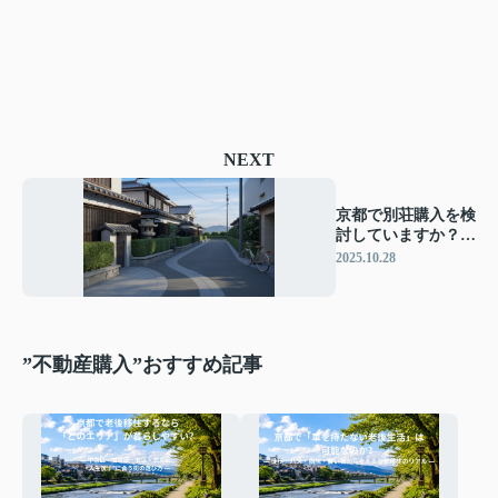
NEXT
京都で別荘購入を検
討していますか？押
さえておきたいポイ
2025.10.28
ントを紹介
”不動産購入”おすすめ記事