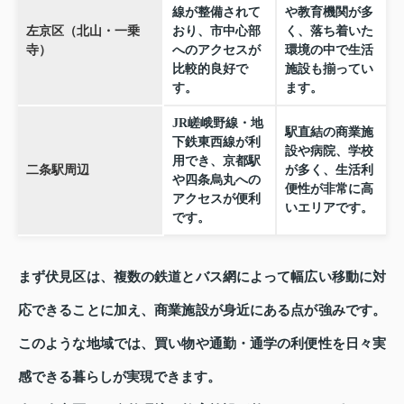
線が整備されて
や教育機関が多
左京区（北山・一乗
おり、市中心部
く、落ち着いた
寺）
へのアクセスが
環境の中で生活
比較的良好で
施設も揃ってい
す。
ます。
JR嵯峨野線・地
駅直結の商業施
下鉄東西線が利
設や病院、学校
用でき、京都駅
二条駅周辺
が多く、生活利
や四条烏丸への
便性が非常に高
アクセスが便利
いエリアです。
です。
まず伏見区は、複数の鉄道とバス網によって幅広い移動に対
応できることに加え、商業施設が身近にある点が強みです。
このような地域では、買い物や通勤・通学の利便性を日々実
感できる暮らしが実現できます。