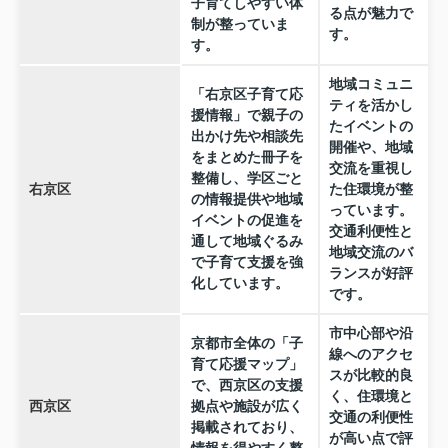
子育てしやすい体
る点が魅力で
制が整っていま
す。
す。
地域コミュニ
「右京区子育て応
ティを活かし
援情報」で親子の
たイベントの
出かけ先や相談先
開催や、地域
をまとめた冊子を
交流を重視し
整備し、学区ごと
右京区
た住環境が整
の情報提供や地域
っています。
イベントの促進を
交通利便性と
通して地域ぐるみ
地域交流のバ
で子育て支援を強
ランスが好評
化しています。
です。
市中心部や沿
京都市全体の「子
線へのアクセ
育て応援マップ」
スが比較的良
で、西京区の支援
く、住環境と
西京区
拠点や施設が広く
交通の利便性
掲載されており、
が高い点で評