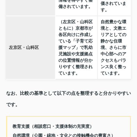
情報を得やすく整
価されていま
備されています。
す。
（左京区・山科区
自然豊かな環
ともに）京都市が
境と、文教エ
各区向けに作成し
リアとしての
ている「子育て応
静かな住環
左京区・山科区
援マップ」で乳幼
境、さらに市
児施設や支援拠点
中心部へのア
の位置情報が分か
クセスもバラ
りやすく整理され
ンス良く整っ
ています。
ています。
なお、比較の基準として以下の点を整理すると分かりやすい
です。
教育支援（相談窓口・支援体制の充実度）
自然環境（公園・緑地・文化との接触機会の豊富さ）