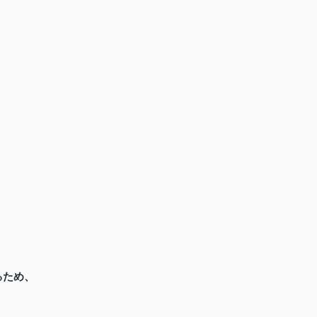
ため、
る