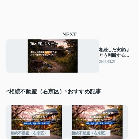
NEXT
相続した実家は
どう判断する？
売却・活用の考
2026.03.21
え方まとめ
”相続不動産（右京区）”おすすめ記事
相続不動産（右京区）
相続不動産（右京区）