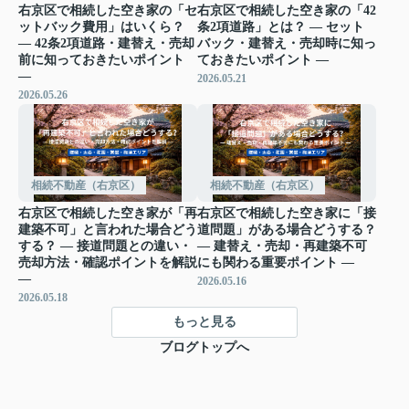
右京区で相続した空き家の「セ
右京区で相続した空き家の「42
ットバック費用」はいくら？
条2項道路」とは？ ― セット
― 42条2項道路・建替え・売却
バック・建替え・売却時に知っ
前に知っておきたいポイント
ておきたいポイント ―
―
2026.05.21
2026.05.26
相続不動産（右京区）
相続不動産（右京区）
右京区で相続した空き家が「再
右京区で相続した空き家に「接
建築不可」と言われた場合どう
道問題」がある場合どうする？
する？ ― 接道問題との違い・
― 建替え・売却・再建築不可
売却方法・確認ポイントを解説
にも関わる重要ポイント ―
―
2026.05.16
2026.05.18
もっと見る
ブログトップへ