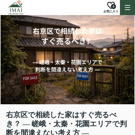
0
お気に入り
右京区で相続した家はすぐ売るべ
き？ ― 嵯峨・太秦・花園エリアで判
断を間違えない考え方 ―