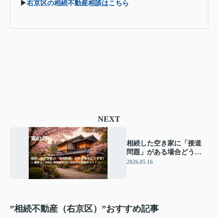
▶
右京区の相続不動産相談はこちら
NEXT
相続した空き家に「接道
問題」がある場合どうす
る？ ― 建替え・売却・再
2026.05.16
建築不可にも関わる重要
ポイント ―
”相続不動産（右京区）”おすすめ記事