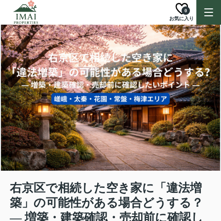
0
お気に入り
右京区で相続した空き家に「違法増
築」の可能性がある場合どうする？
― 増築・建築確認・売却前に確認し