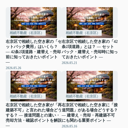
相続不動産（右京区）
相続不動産（右京区）
右京区で相続した空き家の「セ
右京区で相続した空き家の「42
ットバック費用」はいくら？
条2項道路」とは？ ― セット
― 42条2項道路・建替え・売却
バック・建替え・売却時に知っ
前に知っておきたいポイント
ておきたいポイント ―
―
2026.05.21
2026.05.26
相続不動産（右京区）
相続不動産（右京区）
右京区で相続した空き家が「再
右京区で相続した空き家に「接
建築不可」と言われた場合どう
道問題」がある場合どうする？
する？ ― 接道問題との違い・
― 建替え・売却・再建築不可
売却方法・確認ポイントを解説
にも関わる重要ポイント ―
―
2026.05.16