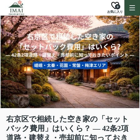
0
お気に入り
右京区で相続した空き家の「セット
バック費用」はいくら？ ― 42条2項
道路・建替え・売却前に知っておき