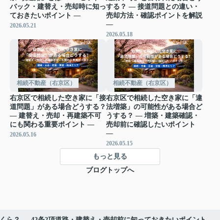
バック・建替え・売却時に知っ
する？ ― 接道問題との違い・
ておきたいポイント ―
売却方法・確認ポイントを解説
―
2026.05.21
2026.05.18
相続不動産（右京区）
相続不動産（右京区）
右京区で相続した空き家に「接
右京区で相続した空き家に「違
道問題」がある場合どうする？
法増築」の可能性がある場合ど
― 建替え・売却・再建築不可
うする？ ― 増築・建築確認・
にも関わる重要ポイント ―
売却前に確認したいポイント
―
2026.05.16
2026.05.15
もっと見る
ブログトップへ
ら？ ― 42条2項道路・建替え・売却前に知っておきたいポイント ―