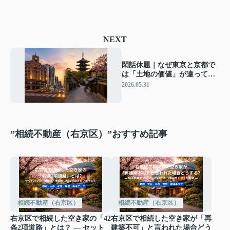
NEXT
閑話休題｜なぜ東京と京都で
は「土地の価値」が違って見
えるのか？ ― 銀座の熱量、京
2026.05.31
都の静けさ。“人を惹きつける
街”の違いを考える ―
”相続不動産（右京区）”おすすめ記事
相続不動産（右京区）
相続不動産（右京区）
右京区で相続した空き家の「42
右京区で相続した空き家が「再
条2項道路」とは？ ― セット
建築不可」と言われた場合どう