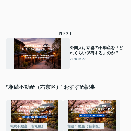
NEXT
外国人は京都の不動産を「ど
れくらい保有する」のか？ ―
短期売却？長期保有？“出口
2026.05.22
戦略”から見る外国人購入者
の本音（2026年版）―
”相続不動産（右京区）”おすすめ記事
相続不動産（右京区）
相続不動産（右京区）