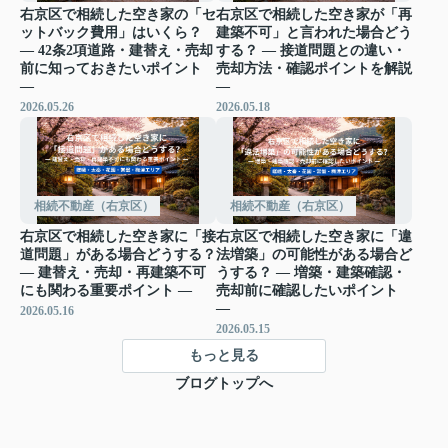
右京区で相続した空き家の「セ
右京区で相続した空き家が「再
ットバック費用」はいくら？
建築不可」と言われた場合どう
― 42条2項道路・建替え・売却
する？ ― 接道問題との違い・
前に知っておきたいポイント
売却方法・確認ポイントを解説
―
―
2026.05.26
2026.05.18
相続不動産（右京区）
相続不動産（右京区）
右京区で相続した空き家に「接
右京区で相続した空き家に「違
道問題」がある場合どうする？
法増築」の可能性がある場合ど
― 建替え・売却・再建築不可
うする？ ― 増築・建築確認・
にも関わる重要ポイント ―
売却前に確認したいポイント
―
2026.05.16
2026.05.15
もっと見る
ブログトップへ