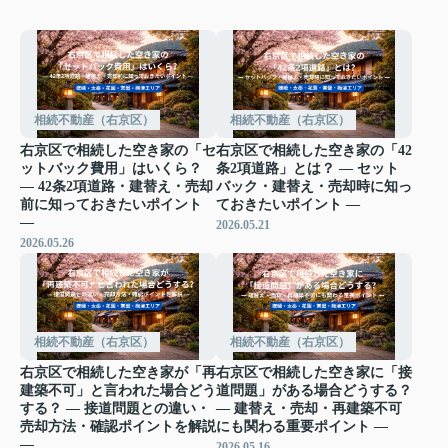
相続不動産（右京区）
相続不動産（右京区）
右京区で相続した空き家の「セ
右京区で相続した空き家の「42
ットバック費用」はいくら？
条2項道路」とは？ ― セット
― 42条2項道路・建替え・売却
バック・建替え・売却時に知っ
前に知っておきたいポイント
ておきたいポイント ―
―
2026.05.21
2026.05.26
相続不動産（右京区）
相続不動産（右京区）
右京区で相続した空き家が「再
右京区で相続した空き家に「接
建築不可」と言われた場合どう
道問題」がある場合どうする？
する？ ― 接道問題との違い・
― 建替え・売却・再建築不可
売却方法・確認ポイントを解説
にも関わる重要ポイント ―
―
2026.05.16