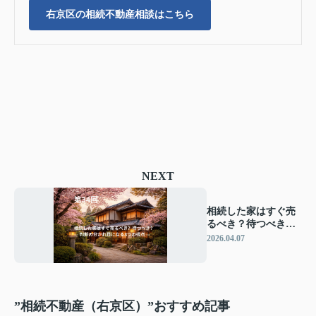
右京区の相続不動産相談はこちら
NEXT
相続した家はすぐ売
るべき？待つべき？
― 判断の分かれ目に
2026.04.07
なる3つの視点 ―
”相続不動産（右京区）”おすすめ記事