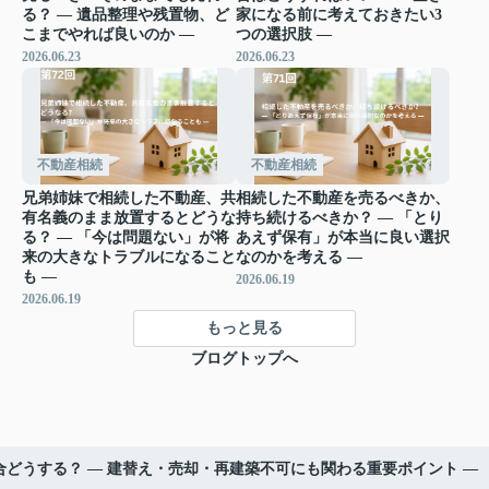
る？ ― 遺品整理や残置物、ど
家になる前に考えておきたい3
こまでやれば良いのか ―
つの選択肢 ―
2026.06.23
2026.06.23
不動産相続
不動産相続
兄弟姉妹で相続した不動産、共
相続した不動産を売るべきか、
有名義のまま放置するとどうな
持ち続けるべきか？ ― 「とり
る？ ― 「今は問題ない」が将
あえず保有」が本当に良い選択
来の大きなトラブルになること
なのかを考える ―
も ―
2026.06.19
2026.06.19
もっと見る
ブログトップへ
どうする？ ― 建替え・売却・再建築不可にも関わる重要ポイント ―