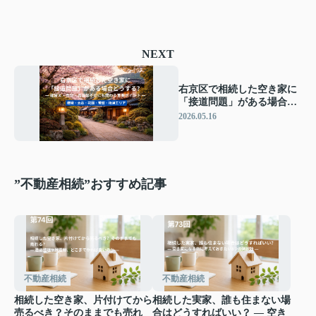
NEXT
右京区で相続した空き家に
「接道問題」がある場合ど
うする？ ― 建替え・売
2026.05.16
却・再建築不可にも関わる
重要ポイント ―
”不動産相続”おすすめ記事
不動産相続
不動産相続
相続した空き家、片付けてから
相続した実家、誰も住まない場
売るべき？そのままでも売れ
合はどうすればいい？ ― 空き