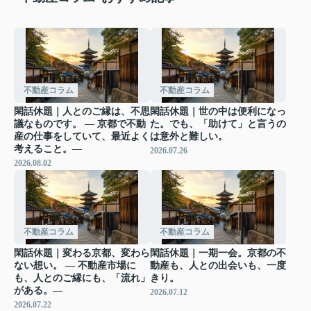
不動産コラム
不動産コラム
閑話休題｜人とのご縁は、不思
閑話休題｜世の中は便利になっ
議なものです。 ― 京都で不動
た。でも、「助けて」と言うの
産の仕事をしていて、最近よく
は意外と難しい。
考えること。―
2026.07.26
2026.08.02
不動産コラム
不動産コラム
閑話休題｜変わる京都、変わら
閑話休題｜一期一会。京都の不
ない想い。 ― 不動産市場に
動産も、人との出会いも、一度
も、人とのご縁にも、「流れ」
きり。
がある。―
2026.07.12
2026.07.22