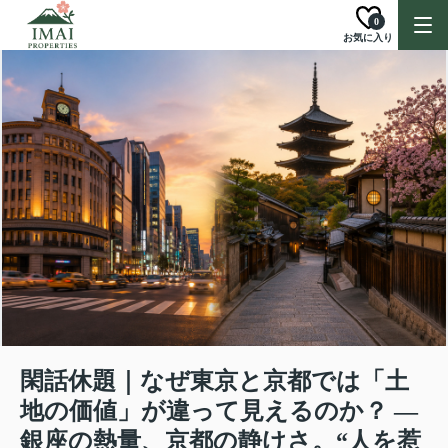
0
お気に入り
閑話休題｜なぜ東京と京都では「土
地の価値」が違って見えるのか？ ―
銀座の熱量、京都の静けさ。“人を惹