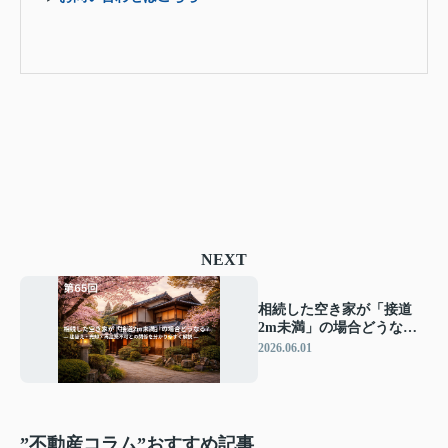
NEXT
相続した空き家が「接道
2m未満」の場合どうな
る？ ― 建替え・売却・再
2026.06.01
建築不可との関係を分かり
やすく解説 ―
”不動産コラム”おすすめ記事