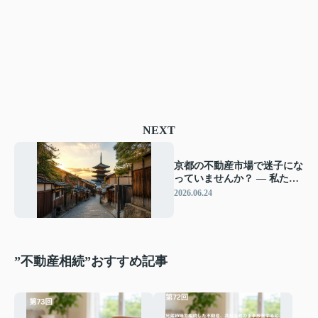
NEXT
京都の不動産市場で迷子にな
っていませんか？ ― 私たち
は「売るため」ではなく、
2026.06.24
「整理するため」のパートナ
ーでありたい ―
”不動産相続”おすすめ記事