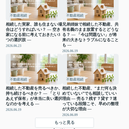
不動産相続
不動産相続
相続した実家、誰も住まない場
兄弟姉妹で相続した不動産、共
合はどうすればいい？ ― 空き
有名義のまま放置するとどうな
家になる前に考えておきたい3
る？ ― 「今は問題ない」が将
つの選択肢 ―
来の大きなトラブルになること
も ―
2026.06.23
2026.06.19
不動産相続
不動産相続
相続した不動産を売るべきか、
相続した不動産、“まだ何も決
持ち続けるべきか？ ― 「とり
めていない”でも相談していい
あえず保有」が本当に良い選択
理由 ― 売る？残す？貸す？迷
なのかを考える ―
っている段階こそ、早めの整理
が大切な理由 ―
2026.06.19
2026.06.09
もっと見る