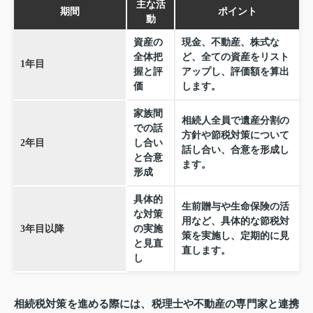
主な活
期間
ポイント
動
資産の
現金、不動産、株式な
全体把
ど、全ての資産をリスト
1年目
握と評
アップし、評価額を算出
価
します。
家族間
相続人全員で遺産分割の
での話
方針や節税対策について
2年目
し合い
話し合い、合意を形成し
と合意
ます。
形成
具体的
生前贈与や生命保険の活
な対策
用など、具体的な節税対
3年目以降
の実施
策を実施し、定期的に見
と見直
直します。
し
相続税対策を進める際には、税理士や不動産の専門家と連携