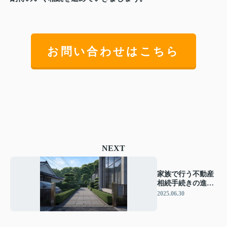
お問い合わせはこちら
NEXT
家族で行う不動産
相続手続きの進め
方は？必要書類や
2025.06.30
流れを紹介