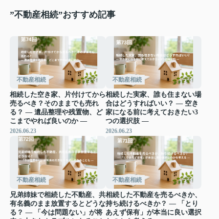
”不動産相続”おすすめ記事
不動産相続
不動産相続
相続した空き家、片付けてから
相続した実家、誰も住まない場
売るべき？そのままでも売れ
合はどうすればいい？ ― 空き
る？ ― 遺品整理や残置物、ど
家になる前に考えておきたい3
こまでやれば良いのか ―
つの選択肢 ―
2026.06.23
2026.06.23
不動産相続
不動産相続
兄弟姉妹で相続した不動産、共
相続した不動産を売るべきか、
有名義のまま放置するとどうな
持ち続けるべきか？ ― 「とり
る？ ― 「今は問題ない」が将
あえず保有」が本当に良い選択